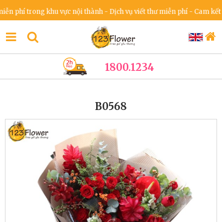
hí trong khu vực nội thành - Dịch vụ viết thư miễn phí - Cam kết khô
1800.1234
B0568