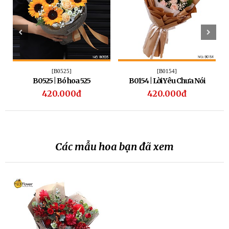
[B0525]
[B0154]
B0525 | Bó hoa 525
B0154 | Lời Yêu Chưa Nói
420.000đ
420.000đ
Các mẫu hoa bạn đã xem