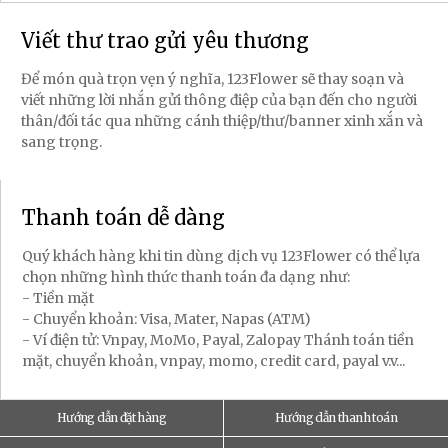
Viết thư trao gửi yêu thương
Để món quà trọn vẹn ý nghĩa, 123Flower sẽ thay soạn và
viết những lời nhắn gửi thông điệp của bạn đến cho người
thân/đối tác qua những cánh thiệp/thư/banner xinh xắn và
sang trọng.
Thanh toán dễ dàng
Quý khách hàng khi tin dùng dịch vụ 123Flower có thể lựa
chọn những hình thức thanh toán đa dạng như:
- Tiền mặt
- Chuyển khoản: Visa, Mater, Napas (ATM)
- Ví điện tử: Vnpay, MoMo, Payal, Zalopay Thánh toán tiền
mặt, chuyển khoản, vnpay, momo, credit card, payal v.v...
Hướng dẫn đặt hàng
Hướng dẫn thanh toán