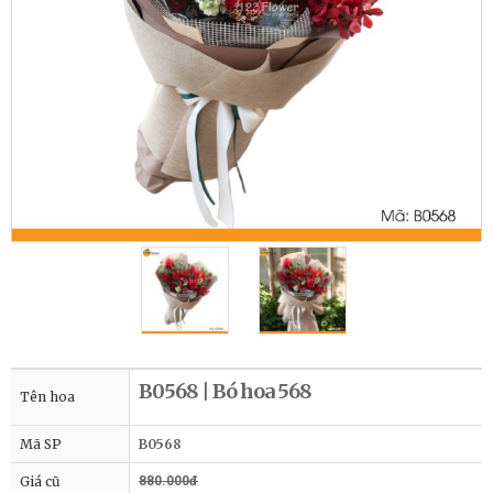
B0568 | Bó hoa 568
Tên hoa
Mã SP
B0568
Giá cũ
880.000đ