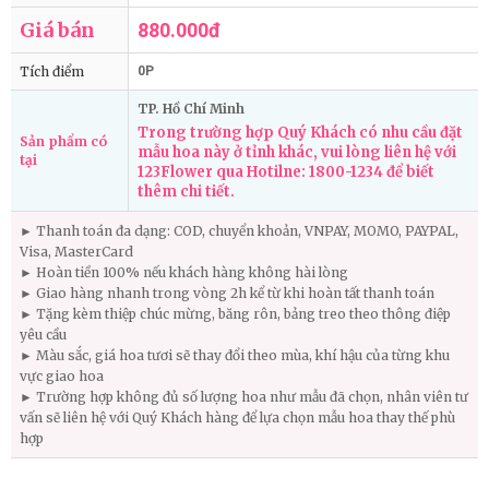
Giá bán
880.000đ
Tích điểm
0P
TP. Hồ Chí Minh
Trong trường hợp Quý Khách có nhu cầu đặt
Sản phẩm có
mẫu hoa này ở tỉnh khác, vui lòng liên hệ với
tại
123Flower qua Hotilne: 1800-1234 để biết
thêm chi tiết.
► Thanh toán đa dạng: COD, chuyển khoản, VNPAY, MOMO, PAYPAL,
Visa, MasterCard
► Hoàn tiền 100% nếu khách hàng không hài lòng
► Giao hàng nhanh trong vòng 2h kể từ khi hoàn tất thanh toán
► Tặng kèm thiệp chúc mừng, băng rôn, bảng treo theo thông điệp
yêu cầu
► Màu sắc, giá hoa tươi sẽ thay đổi theo mùa, khí hậu của từng khu
vực giao hoa
► Trường hợp không đủ số lượng hoa như mẫu đã chọn, nhân viên tư
vấn sẽ liên hệ với Quý Khách hàng để lựa chọn mẫu hoa thay thế phù
hợp