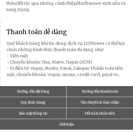
thân/đối tác qua những cánh thiệp/thư/banner xinh xắn và
sang trọng.
Thanh toán dễ dàng
Quý khách hàng khi tin dùng dịch vụ 123Flower có thể lựa
chọn những hình thức thanh toán đa dạng như:
- Tiền mặt
- Chuyển khoản: Visa, Mater, Napas (ATM)
- Ví điện tử: Vnpay, MoMo, Payal, Zalopay Thánh toán tiền
mặt, chuyển khoản, vnpay, momo, credit card, payal v.v...
Hướng dẫn đặt hàng
Hướng dẫn thanh toán
Quy định chung
Vận chuyển & Giao nhận
Bảo mật thông tin
Đổi trả & Hoàn tiền
Giới thiệu