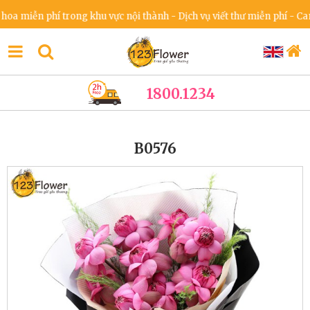
miễn phí trong khu vực nội thành - Dịch vụ viết thư miễn phí - Cam kế
1800.1234
B0576