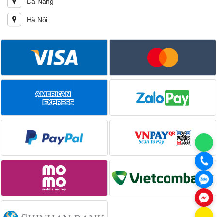
Đà Nẵng
Hà Nội