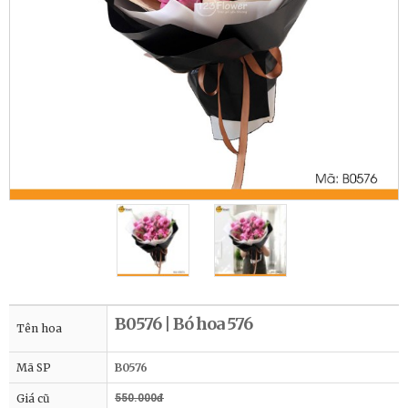
B0576 | Bó hoa 576
Tên hoa
Mã SP
B0576
Giá cũ
550.000đ