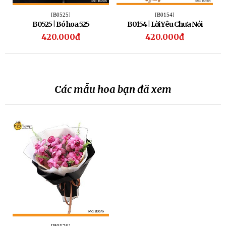
[B0525]
[B0154]
B0525 | Bó hoa 525
B0154 | Lời Yêu Chưa Nói
420.000đ
420.000đ
Các mẫu hoa bạn đã xem