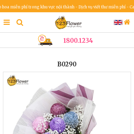
 miễn phí trong khu vực nội thành - Dịch vụ viết thư miễn phí - Cam k
1800.1234
B0290