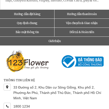
mặt, chuyển khoản, vnpay, momo, credit card, payal v.v...
Hướng dẫn đặt hàng
Hướng dẫn thanh toán
Quy định chung
Vận chuyển & Giao nhận
Bảo mật thông tin
Đổi trả & Hoàn tiền
Giới thiệu
THÔNG TIN LIÊN HỆ
33 Đường số 2, Khu Dân cư Sông Giồng, Khu phố 2,
Phường An Phú, Thành phố Thủ Đức, Thành phố Hồ Chí
Minh, Việt Nam
1800 1234