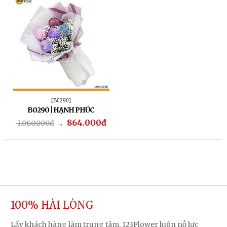
[B0290]
B0290 | HẠNH PHÚC
864.000đ
1.080.000đ
→
100% HÀI LÒNG
Lấy khách hàng làm trung tâm, 123Flower luôn nỗ lực