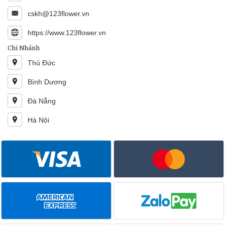
cskh@123flower.vn
https://www.123flower.vn
Chi Nhánh
Thủ Đức
Bình Dương
Đà Nẵng
Hà Nội