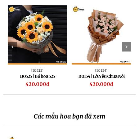
[B0525]
[B0154]
B0525 | Bó hoa 525
B0154 | Lời Yêu Chưa Nói
420.000đ
420.000đ
Các mẫu hoa bạn đã xem