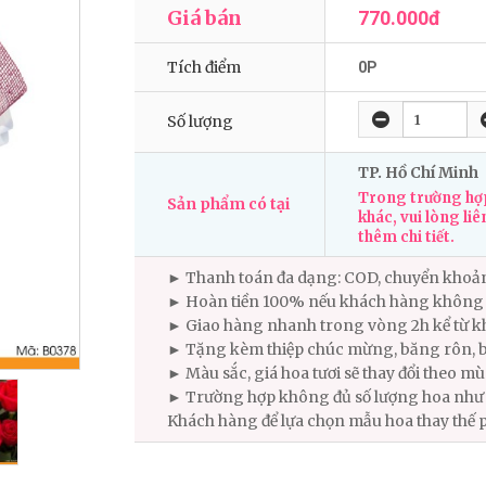
Giá bán
770.000đ
Tích điểm
0P
Số lượng
TP. Hồ Chí Minh
Trong trường hợp
Sản phẩm có tại
khác, vui lòng liê
thêm chi tiết.
► Thanh toán đa dạng: COD, chuyển khoả
► Hoàn tiền 100% nếu khách hàng không 
► Giao hàng nhanh trong vòng 2h kể từ kh
► Tặng kèm thiệp chúc mừng, băng rôn, b
► Màu sắc, giá hoa tươi sẽ thay đổi theo m
► Trường hợp không đủ số lượng hoa như m
Khách hàng để lựa chọn mẫu hoa thay thế 