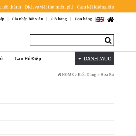
ụ viết thư miễn phí - Cam kết không tăng giá trong dịp lễ & 100% hài 
ập
|
Gia nhập hội viên
|
Giỏ hàng
|
Đơn hàng
DANH MỤC
Bó
Lan Hồ Điệp
HOME >
Kiểu Dáng
>
Hoa Bó