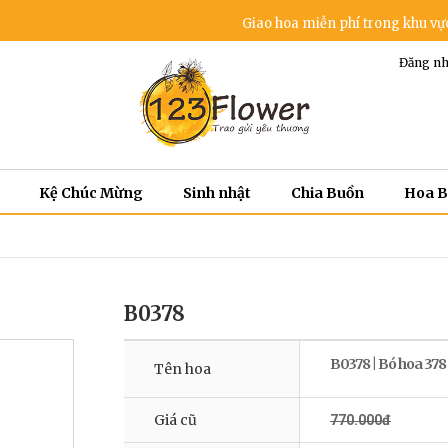
Giao hoa miễn phí trong khu vực nội thành - Dịch v
Đăng nh
Kệ Chúc Mừng
Sinh nhật
Chia Buồn
Hoa 
B0378
B0378 | Bó hoa 378
Tên hoa
Giá cũ
770.000đ