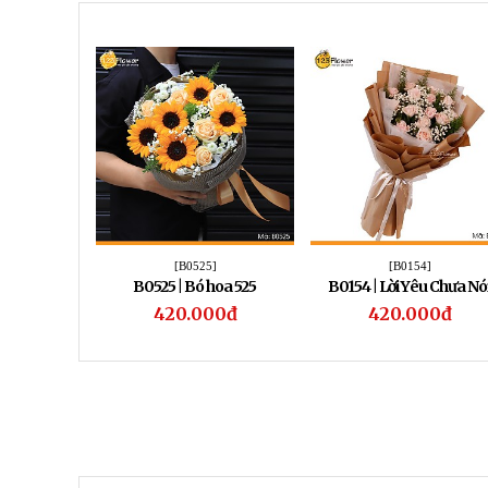
[B0525]
[B0154]
B0525 | Bó hoa 525
B0154 | Lời Yêu Chưa Nó
420.000đ
420.000đ