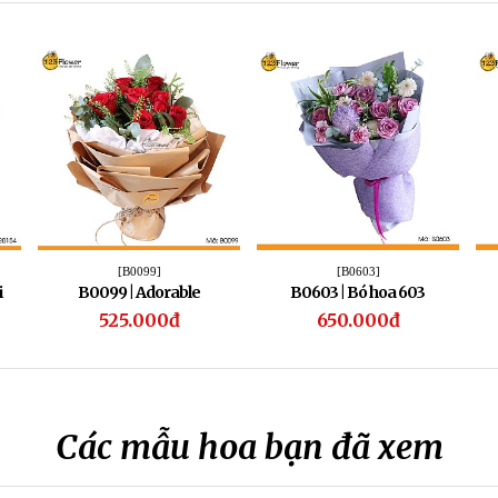
[B0099]
[B0603]
i
B0099 | Adorable
B0603 | Bó hoa 603
525.000đ
650.000đ
Các mẫu hoa bạn đã xem