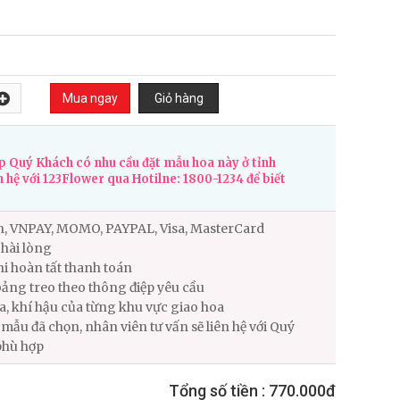
 Quý Khách có nhu cầu đặt mẫu hoa này ở tỉnh
n hệ với 123Flower qua Hotilne: 1800-1234 để biết
n, VNPAY, MOMO, PAYPAL, Visa, MasterCard
hài lòng
i hoàn tất thanh toán
ảng treo theo thông điệp yêu cầu
ùa, khí hậu của từng khu vực giao hoa
ẫu đã chọn, nhân viên tư vấn sẽ liên hệ với Quý
phù hợp
Tổng số tiền :
770.000đ