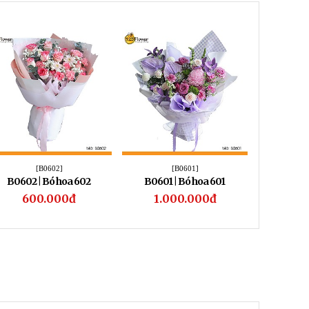
[B0602]
[B0601]
B0602 | Bó hoa 602
B0601 | Bó hoa 601
B0600 
600.000đ
1.000.000đ
1.1