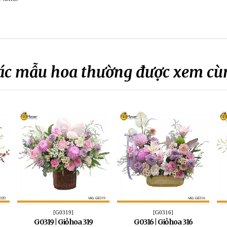
ác mẫu hoa thường được xem cù
[G0319]
[G0316]
G0319 | Giỏ hoa 319
G0316 | Giỏ hoa 316