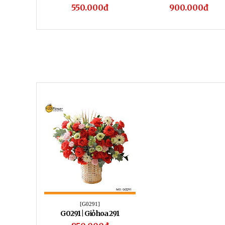
550.000đ
900.000đ
[G0291]
G0291 | Giỏ hoa 291