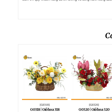
C
[G0318]
[G0320]
G0318 | Giỏ hoa 318
G0320 | Giỏ hoa 320