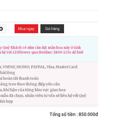
 Quý Khách có nhu cầu đặt mẫu hoa này ở tỉnh
n hệ với 123Flower qua Hotilne: 1800-1234 để biết
n, VNPAY, MOMO, PAYPAL, Visa, MasterCard
hài lòng
i hoàn tất thanh toán
ảng treo theo thông điệp yêu cầu
ùa, khí hậu của từng khu vực giao hoa
ẫu đã chọn, nhân viên tư vấn sẽ liên hệ với Quý
phù hợp
Tổng số tiền :
850.000đ