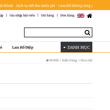
- Dịch vụ viết thư miễn phí - Cam kết không tăng giá trong dịp lễ & 1
ập
|
Gia nhập hội viên
|
Giỏ hàng
|
Đơn hàng
DANH MỤC
Bó
Lan Hồ Điệp
HOME >
Kiểu Dáng
>
Hoa Giỏ