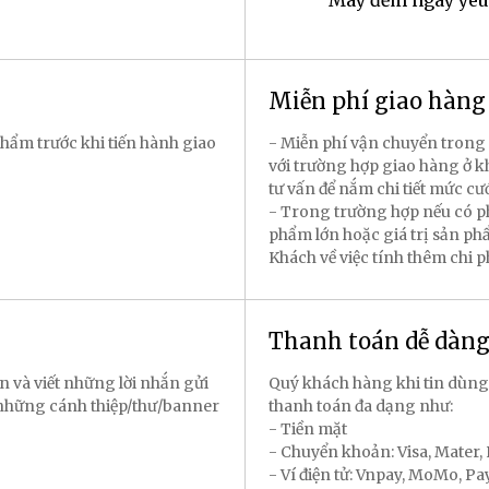
Máy đếm ngày yêu
Miễn phí giao hàn
hẩm trước khi tiến hành giao
- Miễn phí vận chuyển trong 
với trường hợp giao hàng ở k
tư vấn để nắm chi tiết mức cư
- Trong trường hợp nếu có p
phẩm lớn hoặc giá trị sản p
Khách về việc tính thêm chi 
Thanh toán dễ dàn
n và viết những lời nhắn gửi
Quý khách hàng khi tin dùng
 những cánh thiệp/thư/banner
thanh toán đa dạng như:
- Tiền mặt
- Chuyển khoản: Visa, Mater
- Ví điện tử: Vnpay, MoMo, P