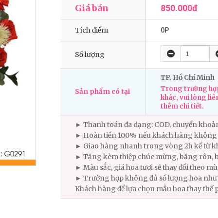
Giá bán
850.000đ
Tích điểm
0P
Số lượng
TP. Hồ Chí Minh
Trong trường hợp
Sản phẩm có tại
khác, vui lòng liê
thêm chi tiết.
► Thanh toán đa dạng: COD, chuyển khoả
► Hoàn tiền 100% nếu khách hàng không 
► Giao hàng nhanh trong vòng 2h kể từ kh
► Tặng kèm thiệp chúc mừng, băng rôn, b
► Màu sắc, giá hoa tươi sẽ thay đổi theo m
► Trường hợp không đủ số lượng hoa như m
Khách hàng để lựa chọn mẫu hoa thay thế 