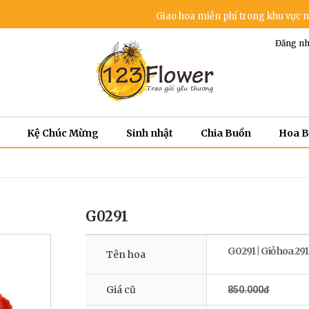
Giao hoa miễn phí trong khu vực nội thành 
Đăng nh
Kệ Chúc Mừng
Sinh nhật
Chia Buồn
Hoa 
G0291
G0291 | Giỏ hoa 291
Tên hoa
Giá cũ
850.000đ