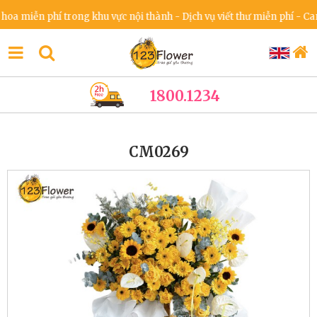
miễn phí trong khu vực nội thành - Dịch vụ viết thư miễn phí - Cam kế
1800.1234
CM0269