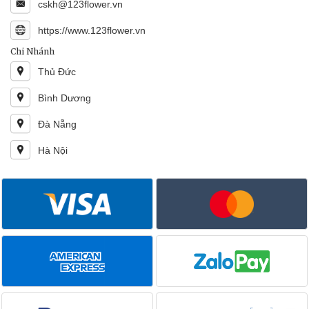
cskh@123flower.vn
https://www.123flower.vn
Chi Nhánh
Thủ Đức
Bình Dương
Đà Nẵng
Hà Nội