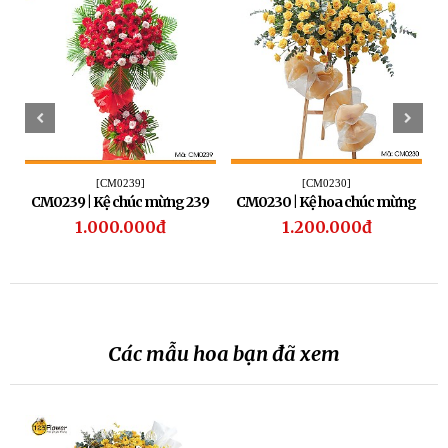
[CM0239]
[CM0230]
CM0239 | Kệ chúc mừng 239
CM0230 | Kệ hoa chúc mừng
230
1.000.000đ
1.200.000đ
Các mẫu hoa bạn đã xem