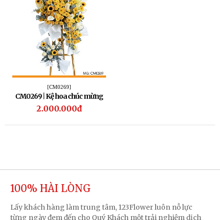
[CM0269]
​CM0269 | Kệ hoa chúc mừng
269
2.000.000đ
100% HÀI LÒNG
Lấy khách hàng làm trung tâm, 123Flower luôn nỗ lực
từng ngày đem đến cho Quý Khách một trải nghiệm dịch