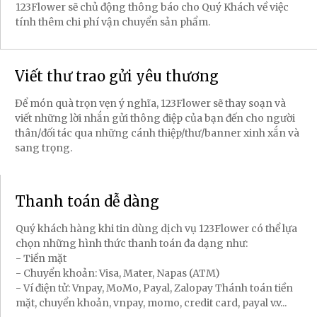
123Flower sẽ chủ động thông báo cho Quý Khách về việc
tính thêm chi phí vận chuyển sản phẩm.
Viết thư trao gửi yêu thương
Để món quà trọn vẹn ý nghĩa, 123Flower sẽ thay soạn và
viết những lời nhắn gửi thông điệp của bạn đến cho người
thân/đối tác qua những cánh thiệp/thư/banner xinh xắn và
sang trọng.
Thanh toán dễ dàng
Quý khách hàng khi tin dùng dịch vụ 123Flower có thể lựa
chọn những hình thức thanh toán đa dạng như:
- Tiền mặt
- Chuyển khoản: Visa, Mater, Napas (ATM)
- Ví điện tử: Vnpay, MoMo, Payal, Zalopay Thánh toán tiền
mặt, chuyển khoản, vnpay, momo, credit card, payal v.v...