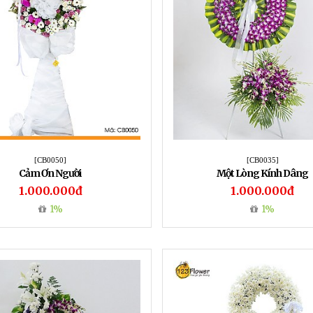
[CB0050]
[CB0035]
Cảm Ơn Người
Một Lòng Kính Dâng
1.000.000đ
1.000.000đ
1%
1%