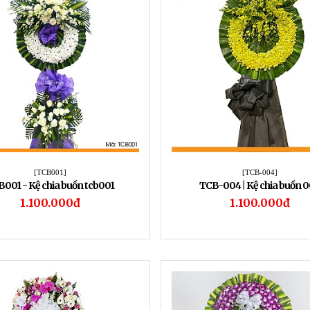
[TCB001]
[TCB-004]
001 - Kệ chia buồn tcb001
TCB-004 | Kệ chia buồn 
1.100.000đ
1.100.000đ