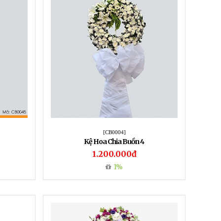
[CB0004]
Kệ Hoa Chia Buồn 4
1.200.000đ
1%