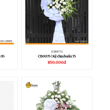
[CB0075]
 95
CB0075 | Kệ chia buồn 75
850.000đ