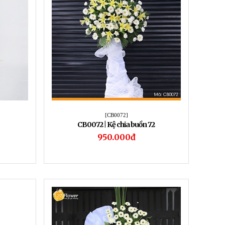
[CB0072]
CB0072 | Kệ chia buồn 72
950.000đ