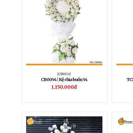
[CB0054]
CB0054 | Kệ chia buồn 54
TCB
1.150.000đ