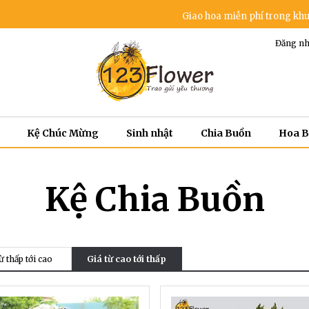
Giao hoa miễn phí trong khu vực nội thà
Đăng nh
Kệ Chúc Mừng
Sinh nhật
Chia Buồn
Hoa 
Kệ Chia Buồn
ừ thấp tới cao
Giá từ cao tới thấp