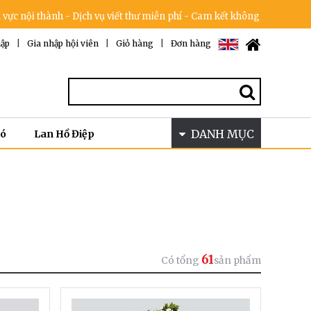
nh - Dịch vụ viết thư miễn phí - Cam kết không tăng giá trong dịp lễ 
ập
|
Gia nhập hội viên
|
Giỏ hàng
|
Đơn hàng
DANH MỤC
Bó
Lan Hồ Điệp
61
Có tổng
sản phẩm