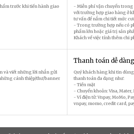
hẩm trước khi tiến hành giao
- Miễn phí vận chuyển trong 
với trường hợp giao hàng ở k
tư vấn để nắm chi tiết mức cư
- Trong trường hợp nếu có p
phẩm lớn hoặc giá trị sản p
Khách về việc tính thêm chi 
Thanh toán dễ dàn
n và viết những lời nhắn gửi
Quý khách hàng khi tin dùng
 những cánh thiệp/thư/banner
thanh toán đa dạng như:
- Tiền mặt
- Chuyển khoản: Visa, Mater
- Ví điện tử: Vnpay, MoMo, P
vnpay, momo, credit card, payal