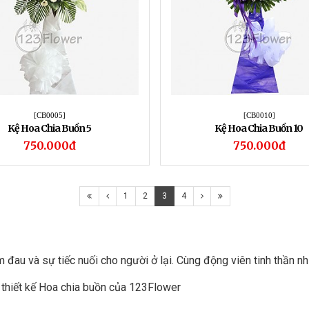
[CB0005]
[CB0010]
Kệ Hoa Chia Buồn 5
Kệ Hoa Chia Buồn 10
750.000đ
750.000đ
1
2
3
4
m đau và sự tiếc nuối cho người ở lại. Cùng động viên tinh thần 
 thiết kế Hoa chia buồn của 123Flower