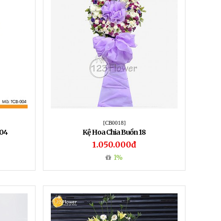
[CB0018]
004
Kệ Hoa Chia Buồn 18
1.050.000đ
1%