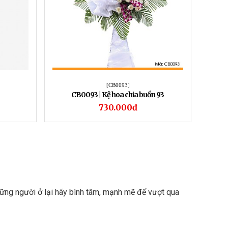
[CB0093]
CB0093 | Kệ hoa chia buồn 93
730.000đ
những người ở lại hãy bình tâm, mạnh mẽ để vượt qua