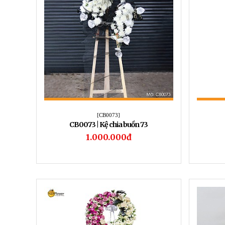
[CB0073]
CB0073 | Kệ chia buồn 73
1.000.000đ