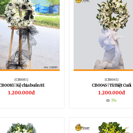
[CB0081]
[CB0045]
CB0081 | Kệ chia buồn 81
CB0045 | Từ Biệt Cuối
1.200.000đ
1.200.000đ
1%