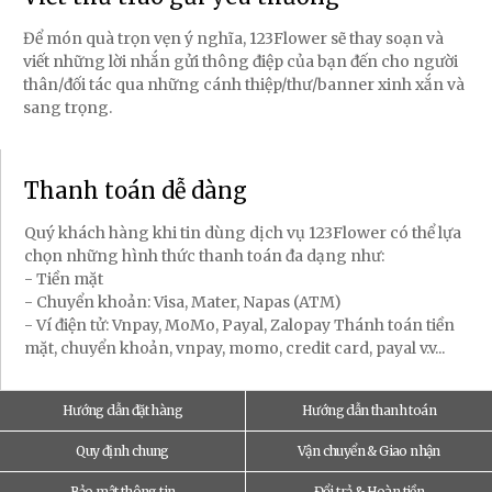
Để món quà trọn vẹn ý nghĩa, 123Flower sẽ thay soạn và
viết những lời nhắn gửi thông điệp của bạn đến cho người
thân/đối tác qua những cánh thiệp/thư/banner xinh xắn và
sang trọng.
Thanh toán dễ dàng
Quý khách hàng khi tin dùng dịch vụ 123Flower có thể lựa
chọn những hình thức thanh toán đa dạng như:
- Tiền mặt
- Chuyển khoản: Visa, Mater, Napas (ATM)
- Ví điện tử: Vnpay, MoMo, Payal, Zalopay Thánh toán tiền
mặt, chuyển khoản, vnpay, momo, credit card, payal v.v...
Hướng dẫn đặt hàng
Hướng dẫn thanh toán
Quy định chung
Vận chuyển & Giao nhận
Bảo mật thông tin
Đổi trả & Hoàn tiền