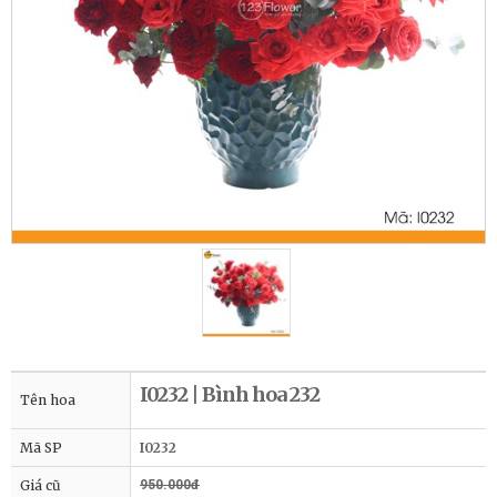
I0232 | Bình hoa 232
Tên hoa
Mã SP
I0232
Giá cũ
950.000đ