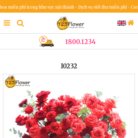
iễn phí trong khu vực nội thành - Dịch vụ viết thư miễn phí - Cam kế
1800.1234
I0232