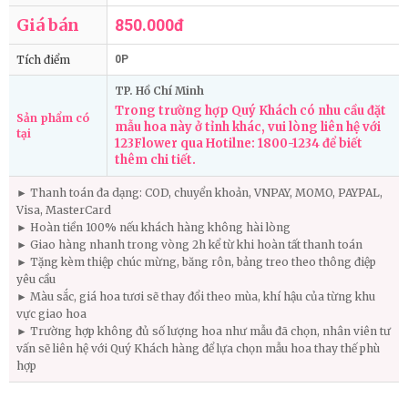
Giá bán
850.000đ
Tích điểm
0P
TP. Hồ Chí Minh
Trong trường hợp Quý Khách có nhu cầu đặt
Sản phẩm có
mẫu hoa này ở tỉnh khác, vui lòng liên hệ với
tại
123Flower qua Hotilne: 1800-1234 để biết
thêm chi tiết.
► Thanh toán đa dạng: COD, chuyển khoản, VNPAY, MOMO, PAYPAL,
Visa, MasterCard
► Hoàn tiền 100% nếu khách hàng không hài lòng
► Giao hàng nhanh trong vòng 2h kể từ khi hoàn tất thanh toán
► Tặng kèm thiệp chúc mừng, băng rôn, bảng treo theo thông điệp
yêu cầu
► Màu sắc, giá hoa tươi sẽ thay đổi theo mùa, khí hậu của từng khu
vực giao hoa
► Trường hợp không đủ số lượng hoa như mẫu đã chọn, nhân viên tư
vấn sẽ liên hệ với Quý Khách hàng để lựa chọn mẫu hoa thay thế phù
hợp