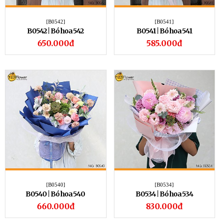
[B0542]
[B0541]
B0542 | Bó hoa 542
B0541 | Bó hoa 541
650.000đ
585.000đ
[B0540]
[B0534]
B0540 | Bó hoa 540
B0534 | Bó hoa 534
660.000đ
830.000đ