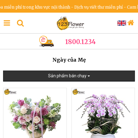
hí trong khu vực nội thành - Dịch vụ viết thư miễn phí - Cam kết khôn
1800.1234
Ngày của Mẹ
Sản phẩm bán chạy