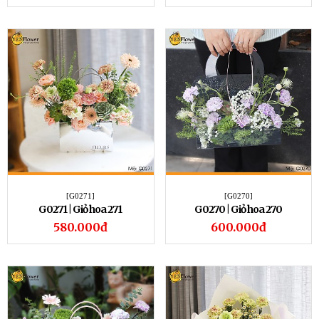
[G0271]
[G0270]
G0271 | Giỏ hoa 271
G0270 | Giỏ hoa 270
580.000đ
600.000đ