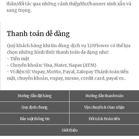
thân/đối tác qua những cánh thiệp/thư/banner xinh xắn và
sang trọng.
Thanh toán dễ dàng
Quý khách hàng khi tin dùng dịch vụ 123Flower có thể lựa
chọn những hình thức thanh toán đa dạng như:
- Tiền mặt
- Chuyển khoản: Visa, Mater, Napas (ATM)
- Ví điện tử: Vnpay, MoMo, Payal, Zalopay Thánh toán tiền
mặt, chuyển khoản, vnpay, momo, credit card, payal v.v...
Hướng dẫn đặt hàng
Hướng dẫn thanh toán
Quy định chung
Vận chuyển & Giao nhận
Bảo mật thông tin
Đổi trả & Hoàn tiền
Giới thiệu