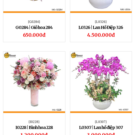
[G0284]
[L0326]
G0284 | Giỏ hoa 284
L0326 | Lan Hồ Điệp 326
650.000đ
4.500.000đ
[I0228]
[L0307]
I0228 | Bình hoa 228
L0307 | Lan hồ điệp 307