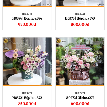
[H0374]
[H0373]
H0374 | Hộp hoa 374
H0373 | Hộp hoa 373
950.000đ
800.000đ
[H0372]
[G0272]
H0372 | Hộp hoa 372
G0272 | Giỏ hoa 272
850.000đ
600.000đ