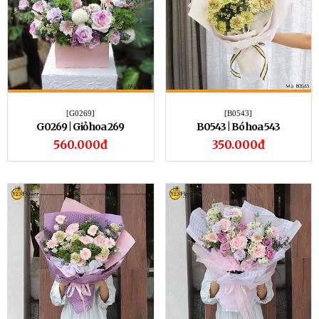
[G0269]
[B0543]
G0269 | Giỏ hoa 269
B0543 | Bó hoa 543
560.000đ
350.000đ