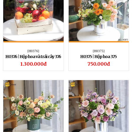
[H0376]
[H0375]
H0376 | Hộp hoa và trái cây 376
H0375 | Hộp hoa 375
1.300.000đ
750.000đ