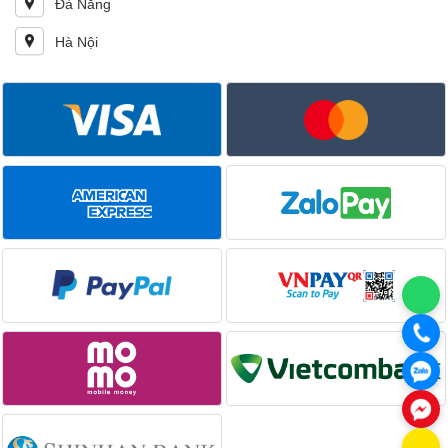
Đà Nẵng
Hà Nội