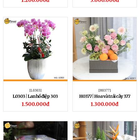
1.200.000đ
3.000.000đ
[L0303]
[H0377]
L0303 | Lan hồ điệp 303
H0377 | Hoa và trái cây 377
1.500.000đ
1.300.000đ