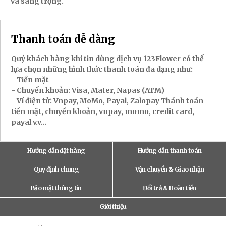
và sang trọng.
Thanh toán dễ dàng
Quý khách hàng khi tin dùng dịch vụ 123Flower có thể
lựa chọn những hình thức thanh toán đa dạng như:
- Tiền mặt
- Chuyển khoản: Visa, Mater, Napas (ATM)
- Ví điện tử: Vnpay, MoMo, Payal, Zalopay Thánh toán
tiền mặt, chuyển khoản, vnpay, momo, credit card,
payal v.v...
Hướng dẫn đặt hàng
Hướng dẫn thanh toán
Quy định chung
Vận chuyển & Giao nhận
Bảo mật thông tin
Đổi trả & Hoàn tiền
Giới thiệu