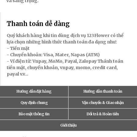
và sang trọng.
Thanh toán dễ dàng
Quý khách hàng khi tin dùng dịch vụ 123Flower có thể
lựa chọn những hình thức thanh toán đa dạng như:
- Tiền mặt
- Chuyển khoản: Visa, Mater, Napas (ATM)
- Ví điện tử: Vnpay, MoMo, Payal, Zalopay Thánh toán
tiền mặt, chuyển khoản, vnpay, momo, credit card,
payal v.v...
Hướng dẫn đặt hàng
Hướng dẫn thanh toán
Quy định chung
Vận chuyển & Giao nhận
Bảo mật thông tin
Đổi trả & Hoàn tiền
Giới thiệu