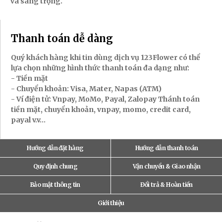
và sang trọng.
Thanh toán dễ dàng
Quý khách hàng khi tin dùng dịch vụ 123Flower có thể
lựa chọn những hình thức thanh toán đa dạng như:
- Tiền mặt
- Chuyển khoản: Visa, Mater, Napas (ATM)
- Ví điện tử: Vnpay, MoMo, Payal, Zalopay Thánh toán
tiền mặt, chuyển khoản, vnpay, momo, credit card,
payal v.v...
Hướng dẫn đặt hàng
Hướng dẫn thanh toán
Quy định chung
Vận chuyển & Giao nhận
Bảo mật thông tin
Đổi trả & Hoàn tiền
Giới thiệu