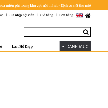
miễn phí trong khu vực nội thành - Dịch vụ viết thư miễn phí - Cam kế
ập
|
Gia nhập hội viên
|
Giỏ hàng
|
Đơn hàng
DANH MỤC
Bó
Lan Hồ Điệp