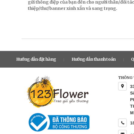
gửi thông điệp của bạn đến cho người thân/đối t
thiệp/thư/banner xinh xắn và sang trọng.
Hướng dẫn đặt hàng
Hướng dẫn thanh toán
Q
|
|
THÔNG T
3
S
P
T
M
1