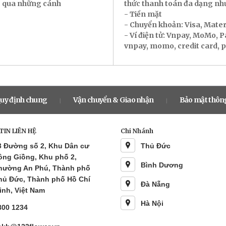
ác qua những cánh
thức thanh toán đa dạng nh
- Tiền mặt
- Chuyển khoản: Visa, Mate
- Ví điện tử: Vnpay, MoMo, 
vnpay, momo, credit card, pay
uy định chung
Vận chuyển & Giao nhận
Bảo mật thông
|
|
IN LIÊN HỆ
Chi Nhánh
3 Đường số 2, Khu Dân cư
Thủ Đức
ông Giồng, Khu phố 2,
Bình Dương
hường An Phú, Thành phố
hủ Đức, Thành phố Hồ Chí
Đà Nẵng
inh, Việt Nam
Hà Nội
800 1234