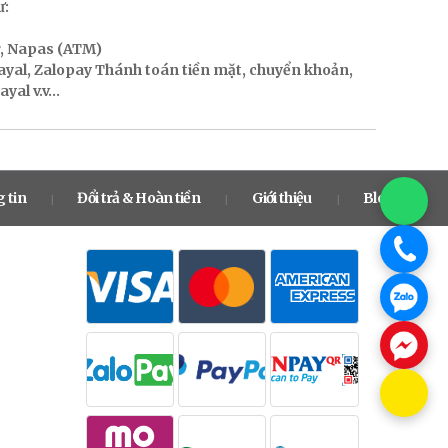
ư:
r, Napas (ATM)
Payal, Zalopay Thánh toán tiền mặt, chuyển khoản,
al v.v...
 tin
Đổi trả & Hoàn tiền
Giới thiệu
Blog
|
|
|