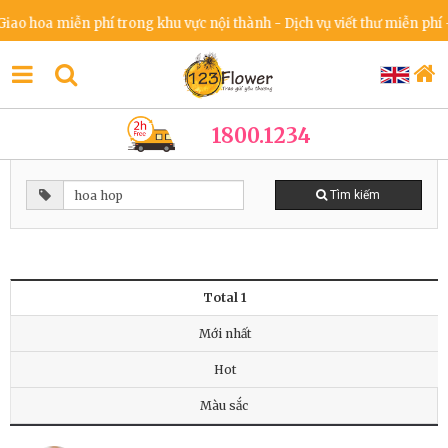
o hoa miễn phí trong khu vực nội thành - Dịch vụ viết thư miễn phí -
1800.1234
Tìm kiếm
Total 1
Mới nhất
Hot
Màu sắc