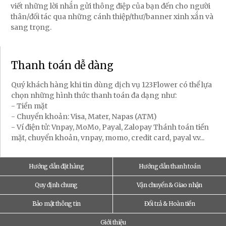
viết những lời nhắn gửi thông điệp của bạn đến cho người
thân/đối tác qua những cánh thiệp/thư/banner xinh xắn và
sang trọng.
Thanh toán dễ dàng
Quý khách hàng khi tin dùng dịch vụ 123Flower có thể lựa
chọn những hình thức thanh toán đa dạng như:
- Tiền mặt
- Chuyển khoản: Visa, Mater, Napas (ATM)
- Ví điện tử: Vnpay, MoMo, Payal, Zalopay Thánh toán tiền
mặt, chuyển khoản, vnpay, momo, credit card, payal v.v...
Hướng dẫn đặt hàng
Hướng dẫn thanh toán
Quy định chung
Vận chuyển & Giao nhận
Bảo mật thông tin
Đổi trả & Hoàn tiền
Giới thiệu