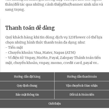
thân/đối tác qua những cánh thiệp/thư/banner xinh xắn và
sang trọng.
Thanh toán dễ dàng
Quý khách hàng khi tin dùng dịch vụ 123Flower có thể lựa
chọn những hình thức thanh toán đa dạng như:
- Tiền mặt
- Chuyển khoản: Visa, Mater, Napas (ATM)
- Ví điện tử: Vnpay, MoMo, Payal, Zalopay Thánh toán tiền
mặt, chuyển khoản, vnpay, momo, credit card, payal v.v...
Hướng dẫn đặt hàng
Hướng dẫn thanh toán
Quy định chung
Vận chuyển & Giao nhận
Bảo mật thông tin
Đổi trả & Hoàn tiền
Giới thiệu