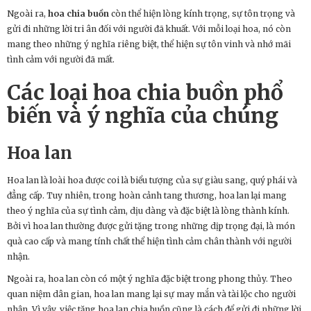
Ngoài ra,
hoa chia buồn
còn thể hiện lòng kính trọng, sự tôn trọng và
gửi đi những lời tri ân đối với người đã khuất. Với mỗi loại hoa, nó còn
mang theo những ý nghĩa riêng biệt, thể hiện sự tôn vinh và nhớ mãi
tình cảm với người đã mất.
Các loại
hoa chia buồn
phổ
biến và ý nghĩa của chúng
Hoa lan
Hoa lan là loài hoa được coi là biểu tượng của sự giàu sang, quý phái và
đẳng cấp. Tuy nhiên, trong hoàn cảnh tang thương, hoa lan lại mang
theo ý nghĩa của sự tình cảm, dịu dàng và đặc biệt là lòng thành kính.
Bởi vì hoa lan thường được gửi tặng trong những dịp trọng đại, là món
quà cao cấp và mang tính chất thể hiện tình cảm chân thành với người
nhận.
Ngoài ra, hoa lan còn có một ý nghĩa đặc biệt trong phong thủy. Theo
quan niệm dân gian, hoa lan mang lại sự may mắn và tài lộc cho người
nhận. Vì vậy, việc tặng hoa lan chia buồn cũng là cách để gửi đi những lời