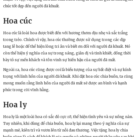
chúc tốt đẹp đến người đã khuất.
Hoa cúc
Hoa cúc là loài hoa được biết đến với hương thơm dịu nhẹ và sắc trắng
trong trẻo. Chính vì vậy, hoa cúc thường được sử dụng trong các dịp
tang lễ hoặc để thể hiện lòng tri ân và biết ơn đối với người đã khuất. Nó
còn thể hiện ý nghĩa của sự trong sáng, giản dị và tinh khiết, đồng thời
bày tỏ sự mến khách và tôn vinh sự hiền hậu của người đã mất.
Ngoài ra, hoa cúc cũng được coi là biểu tượng của sự bất diệt và sự kính
trọng với linh hồn của người đã khuất. Khi đặt hoa cúc chia buồn, ta cũng
mong muốn rằng linh hồn của người đã mất sẽ được an bình và hạnh
phúc trong cõi vĩnh hằng.
Hoa ly
Hoa ly là một loài hoa có sắc đỏ rực rỡ, thể hiện tình yêu và sự nồng nàn.
Tuy nhiên, khi dùng để chia buồn, hoa ly lại mang theo ý nghĩa của sự
mạnh mẽ, kiên trì và vươn lên từ nỗi đau thương. Việc tặng hoa ly chia
buồn cũng là cách để khích lệ gia quyến và những người thân yêu sau khi