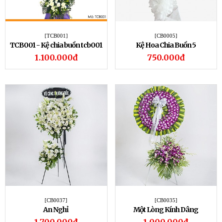
[TCB001]
[CB0005]
TCB001 - Kệ chia buồn tcb001
Kệ Hoa Chia Buồn 5
1.100.000đ
750.000đ
[CB0037]
[CB0035]
An Nghỉ
Một Lòng Kính Dâng