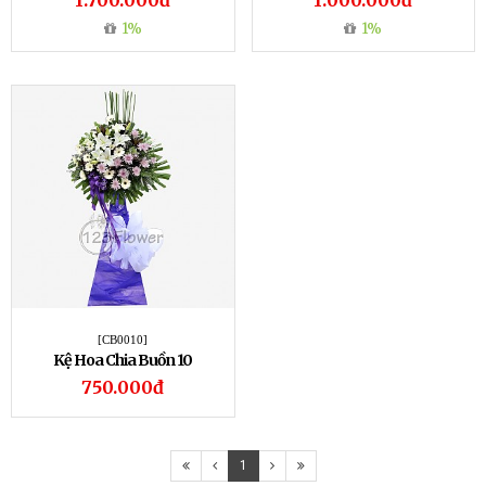
1.700.000đ
1.000.000đ
1%
1%
[CB0010]
Kệ Hoa Chia Buồn 10
750.000đ
1