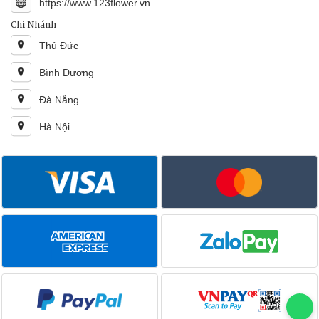
https://www.123flower.vn
Chi Nhánh
Thủ Đức
Bình Dương
Đà Nẵng
Hà Nội