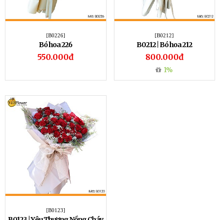
[B0226]
[B0212]
Bó hoa 226
B0212 | Bó hoa 212
550.000đ
800.000đ
1%
[B0123]
B0123 | Yêu Thương Nồng Cháy