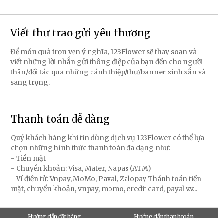
Viết thư trao gửi yêu thương
Để món quà trọn vẹn ý nghĩa, 123Flower sẽ thay soạn và
viết những lời nhắn gửi thông điệp của bạn đến cho người
thân/đối tác qua những cánh thiệp/thư/banner xinh xắn và
sang trọng.
Thanh toán dễ dàng
Quý khách hàng khi tin dùng dịch vụ 123Flower có thể lựa
chọn những hình thức thanh toán đa dạng như:
- Tiền mặt
- Chuyển khoản: Visa, Mater, Napas (ATM)
- Ví điện tử: Vnpay, MoMo, Payal, Zalopay Thánh toán tiền
mặt, chuyển khoản, vnpay, momo, credit card, payal v.v...
Hướng dẫn đặt hàng
Hướng dẫn thanh toán