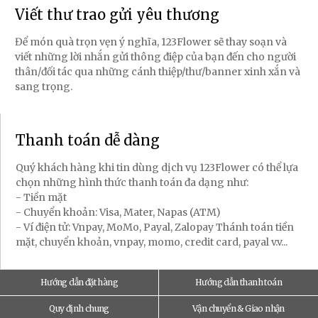
Viết thư trao gửi yêu thương
Để món quà trọn vẹn ý nghĩa, 123Flower sẽ thay soạn và
viết những lời nhắn gửi thông điệp của bạn đến cho người
thân/đối tác qua những cánh thiệp/thư/banner xinh xắn và
sang trọng.
Thanh toán dễ dàng
Quý khách hàng khi tin dùng dịch vụ 123Flower có thể lựa
chọn những hình thức thanh toán đa dạng như:
- Tiền mặt
- Chuyển khoản: Visa, Mater, Napas (ATM)
- Ví điện tử: Vnpay, MoMo, Payal, Zalopay Thánh toán tiền
mặt, chuyển khoản, vnpay, momo, credit card, payal v.v...
Hướng dẫn đặt hàng
Hướng dẫn thanh toán
Quy định chung
Vận chuyển & Giao nhận