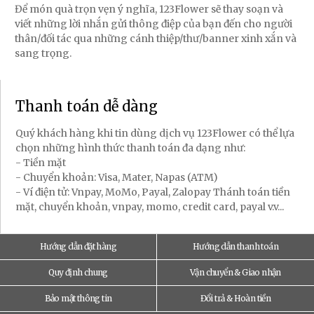
Để món quà trọn vẹn ý nghĩa, 123Flower sẽ thay soạn và
viết những lời nhắn gửi thông điệp của bạn đến cho người
thân/đối tác qua những cánh thiệp/thư/banner xinh xắn và
sang trọng.
Thanh toán dễ dàng
Quý khách hàng khi tin dùng dịch vụ 123Flower có thể lựa
chọn những hình thức thanh toán đa dạng như:
- Tiền mặt
- Chuyển khoản: Visa, Mater, Napas (ATM)
- Ví điện tử: Vnpay, MoMo, Payal, Zalopay Thánh toán tiền
mặt, chuyển khoản, vnpay, momo, credit card, payal v.v...
Hướng dẫn đặt hàng
Hướng dẫn thanh toán
Quy định chung
Vận chuyển & Giao nhận
Bảo mật thông tin
Đổi trả & Hoàn tiền