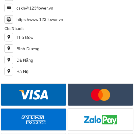
cskh@123flower.vn
https://www.123flower.vn
Chi Nhánh
Thủ Đức
Bình Dương
Đà Nẵng
Hà Nội