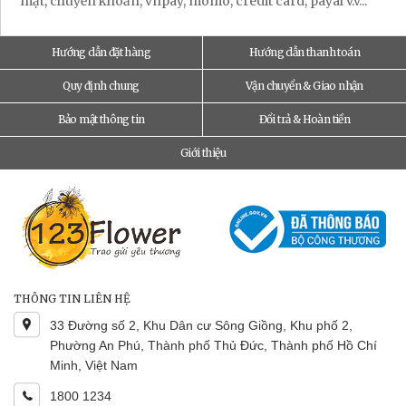
mặt, chuyển khoản, vnpay, momo, credit card, payal v.v...
Hướng dẫn đặt hàng
Hướng dẫn thanh toán
Quy định chung
Vận chuyển & Giao nhận
Bảo mật thông tin
Đổi trả & Hoàn tiền
Giới thiệu
THÔNG TIN LIÊN HỆ
33 Đường số 2, Khu Dân cư Sông Giồng, Khu phố 2,
Phường An Phú, Thành phố Thủ Đức, Thành phố Hồ Chí
Minh, Việt Nam
1800 1234