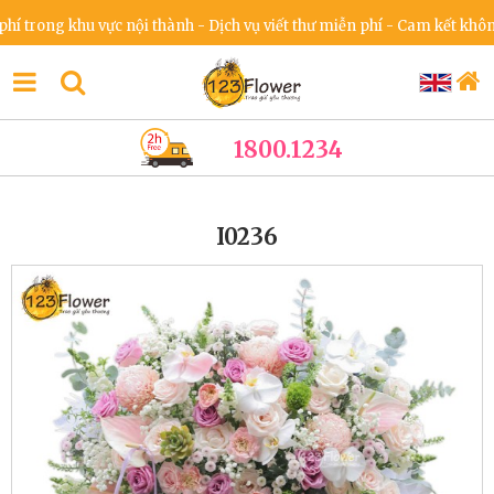
rong khu vực nội thành - Dịch vụ viết thư miễn phí - Cam kết không t
1800.1234
I0236