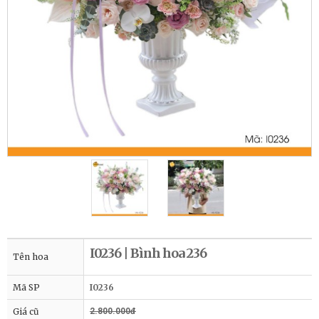
I0236 | Bình hoa 236
Tên hoa
Mã SP
I0236
Giá cũ
2.800.000đ