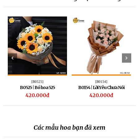
[B0525]
[B0154]
B0525 | Bó hoa 525
B0154 | Lời Yêu Chưa Nói
420.000đ
420.000đ
Các mẫu hoa bạn đã xem