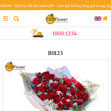
 - Dịch vụ viết thư miễn phí - Cam kết không tăng giá trong dịp lễ & 
1800.1234
B0123