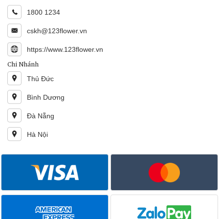
1800 1234
cskh@123flower.vn
https://www.123flower.vn
Chi Nhánh
Thủ Đức
Bình Dương
Đà Nẵng
Hà Nội