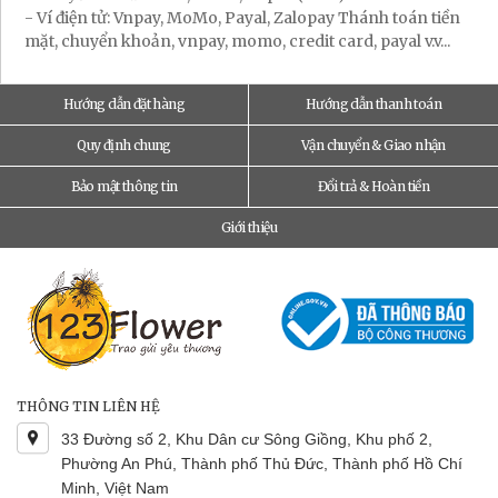
- Ví điện tử: Vnpay, MoMo, Payal, Zalopay Thánh toán tiền
mặt, chuyển khoản, vnpay, momo, credit card, payal v.v...
Hướng dẫn đặt hàng
Hướng dẫn thanh toán
Quy định chung
Vận chuyển & Giao nhận
Bảo mật thông tin
Đổi trả & Hoàn tiền
Giới thiệu
THÔNG TIN LIÊN HỆ
33 Đường số 2, Khu Dân cư Sông Giồng, Khu phố 2,
Phường An Phú, Thành phố Thủ Đức, Thành phố Hồ Chí
Minh, Việt Nam