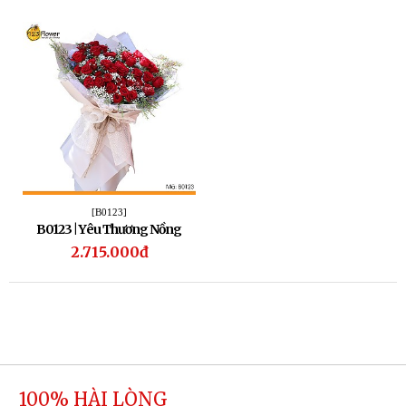
[B0123]
B0123 | Yêu Thương Nồng
Cháy
2.715.000đ
100% HÀI LÒNG