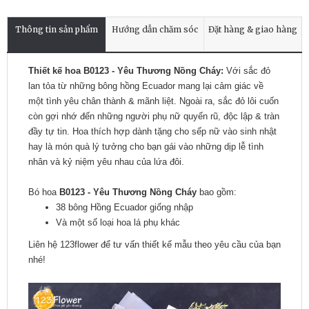
Thông tin sản phẩm
Hướng dẫn chăm sóc
Đặt hàng & giao hàng
Thiết kế hoa B0123 - Yêu Thương Nồng Cháy:
Với sắc đỏ
lan tỏa từ những bông hồng Ecuador mang lại cảm giác về
một tình yêu chân thành & mãnh liệt. Ngoài ra, sắc đỏ lôi cuốn
còn gợi nhớ đến những người phụ nữ quyến rũ, độc lập & tràn
đầy tự tin. Hoa thích hợp dành tặng cho sếp nữ vào sinh nhật
hay là món quà lý tưởng cho bạn gái vào những dịp lễ tình
nhân và kỷ niệm yêu nhau của lứa đôi.
Bó hoa
B0123 - Yêu Thương Nồng Cháy
bao gồm:
38 bông Hồng Ecuador giống nhập
Và một số loại hoa lá phụ khác
Liên hệ 123flower để tư vấn thiết kế mẫu theo yêu cầu của bạn 
nhé!