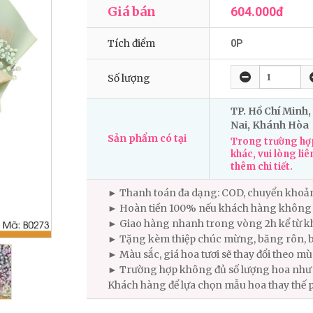
Giá bán
604.000đ
Tích điểm
0P
Số lượng
TP. Hồ Chí Minh,
Nai, Khánh Hòa
Sản phẩm có tại
Trong trường hợp
khác, vui lòng liê
thêm chi tiết.
► Thanh toán đa dạng: COD, chuyển khoả
► Hoàn tiền 100% nếu khách hàng không 
► Giao hàng nhanh trong vòng 2h kể từ kh
► Tặng kèm thiệp chúc mừng, băng rôn, b
► Màu sắc, giá hoa tươi sẽ thay đổi theo m
► Trường hợp không đủ số lượng hoa như m
Khách hàng để lựa chọn mẫu hoa thay thế 