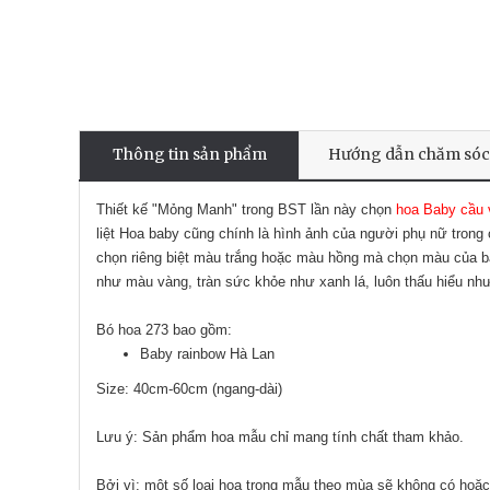
Thông tin sản phẩm
Hướng dẫn chăm sóc
Thiết kế "Mỏng Manh" trong BST lần này chọn
hoa Baby cầu 
liệt Hoa baby cũng chính là hình ảnh của người phụ nữ tro
chọn riêng biệt màu trắng hoặc màu hồng mà chọn màu của bả
như màu vàng, tràn sức khỏe như xanh lá, luôn thấu hiểu nh
Bó hoa 273 bao gồm:
Baby rainbow Hà Lan
Size: 40cm-60cm (ngang-dài)
Lưu ý: Sản phẩm hoa mẫu chỉ mang tính chất tham khảo.
Bởi vì: một số loại hoa trong mẫu theo mùa sẽ không có hoặc