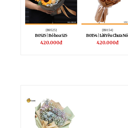
[B0525]
[B0154]
B0525 | Bó hoa 525
B0154 | Lời Yêu Chưa Nó
420.000đ
420.000đ