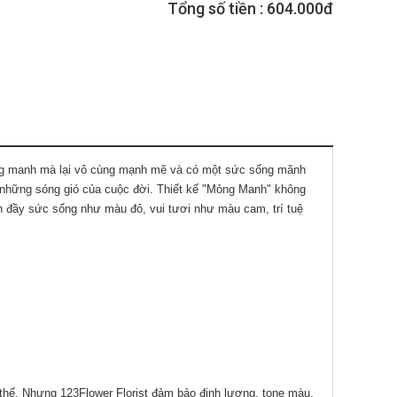
Tổng số tiền :
604.000đ
ng manh mà lại vô cùng mạnh mẽ và có một sức sống mãnh
 những sóng gió của cuộc đời. Thiết kế "Mỏng Manh" không
n đầy sức sống như màu đỏ, vui tươi như màu cam, trí tuệ
 thế. Nhưng 123Flower Florist đảm bảo định lượng, tone màu,