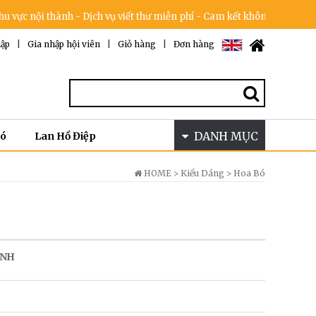
ành - Dịch vụ viết thư miễn phí - Cam kết không tăng giá trong dịp lễ
ập
|
Gia nhập hội viên
|
Giỏ hàng
|
Đơn hàng
DANH MỤC
Bó
Lan Hồ Điệp
HOME >
Kiểu Dáng
>
Hoa Bó
ANH