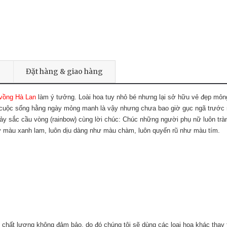
Đặt hàng & giao hàng
vồng Hà Lan
làm ý tưởng. Loài hoa tuy nhỏ bé nhưng lại sở hữu vẻ đẹp mỏ
ng cuộc sống hằng ngày mỏng manh là vậy nhưng chưa bao giờ gục ngã trước
y sắc cầu vòng (rainbow) cùng lời chúc: Chúc những người phụ nữ luôn trà
ư màu xanh lam, luôn dịu dàng như màu chàm, luôn quyến rũ như màu tím.
 chất lượng không đảm bảo, do đó chúng tôi sẽ dùng các loại hoa khác thay