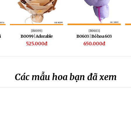
[B0099]
[B0603]
i
B0099 | Adorable
B0603 | Bó hoa 603
525.000đ
650.000đ
Các mẫu hoa bạn đã xem