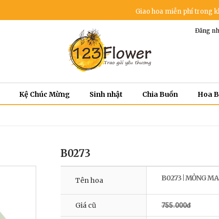
Giao hoa miễn phí trong khu vực nội th
Đăng nh
Kệ Chúc Mừng
Sinh nhật
Chia Buồn
Hoa 
B0273
B0273 | MỎNG M
Tên hoa
Giá cũ
755.000đ