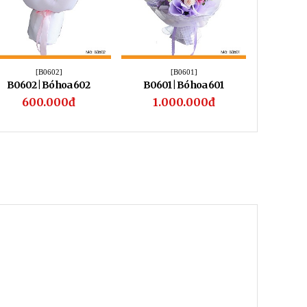
[B0602]
[B0601]
B0602 | Bó hoa 602
B0601 | Bó hoa 601
B0600 
600.000đ
1.000.000đ
1.1