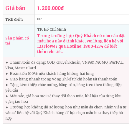
Giá bán
1.200.000đ
Tích điểm
0P
TP. Hồ Chí Minh
Trong trường hợp Quý Khách có nhu cầu đặt
Sản phẩm có
mẫu hoa này ở tỉnh khác, vui lòng liên hệ với
tại
123Flower qua Hotilne: 1800-1234 để biết
thêm chi tiết.
► Thanh toán đa dạng: COD, chuyển khoản, VNPAY, MOMO, PAYPAL,
Visa, MasterCard
► Hoàn tiền 100% nếu khách hàng không hài lòng
► Giao hàng nhanh trong vòng 2h kể từ khi hoàn tất thanh toán
► Tặng kèm thiệp chúc mừng, băng rôn, bảng treo theo thông điệp
yêu cầu
► Màu sắc, giá hoa tươi sẽ thay đổi theo mùa, khí hậu của từng khu
vực giao hoa
► Trường hợp không đủ số lượng hoa như mẫu đã chọn, nhân viên tư
vấn sẽ liên hệ với Quý Khách hàng để lựa chọn mẫu hoa thay thế phù
hợp