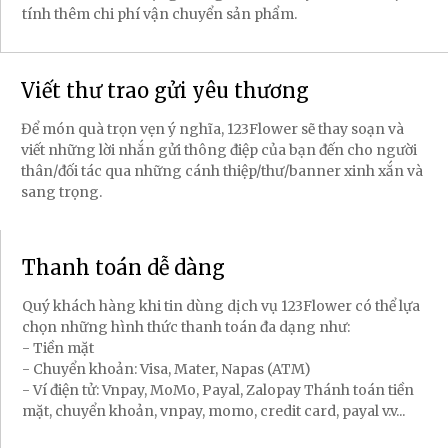
tính thêm chi phí vận chuyển sản phẩm.
Viết thư trao gửi yêu thương
Để món quà trọn vẹn ý nghĩa, 123Flower sẽ thay soạn và
viết những lời nhắn gửi thông điệp của bạn đến cho người
thân/đối tác qua những cánh thiệp/thư/banner xinh xắn và
sang trọng.
Thanh toán dễ dàng
Quý khách hàng khi tin dùng dịch vụ 123Flower có thể lựa
chọn những hình thức thanh toán đa dạng như:
- Tiền mặt
- Chuyển khoản: Visa, Mater, Napas (ATM)
- Ví điện tử: Vnpay, MoMo, Payal, Zalopay Thánh toán tiền
mặt, chuyển khoản, vnpay, momo, credit card, payal v.v...