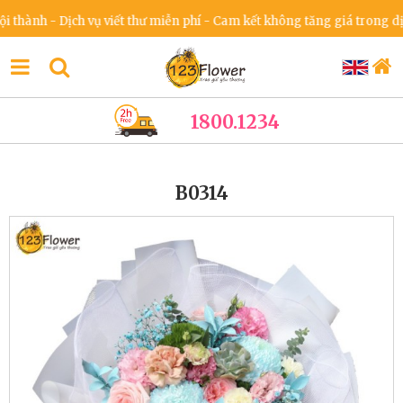
h - Dịch vụ viết thư miễn phí - Cam kết không tăng giá trong dịp lễ &
1800.1234
B0314