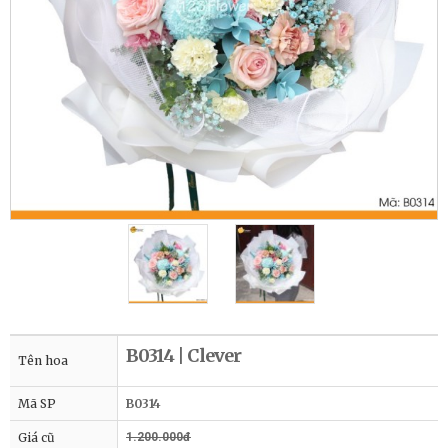
B0314 | Clever
Tên hoa
Mã SP
B0314
Giá cũ
1.200.000đ