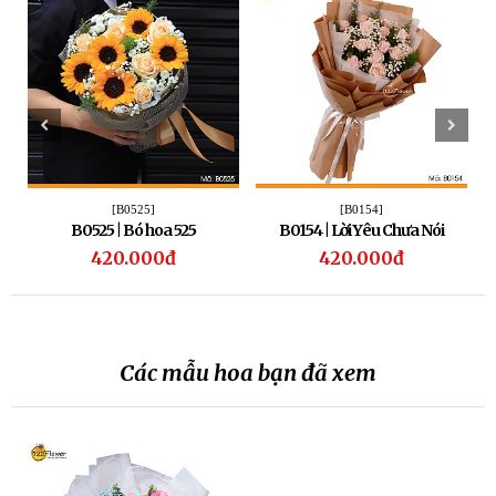
[B0525]
[B0154]
B0525 | Bó hoa 525
B0154 | Lời Yêu Chưa Nói
420.000đ
420.000đ
Các mẫu hoa bạn đã xem