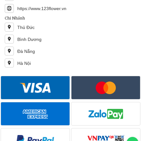
https://www.123flower.vn
Chi Nhánh
Thủ Đức
Bình Dương
Đà Nẵng
Hà Nội