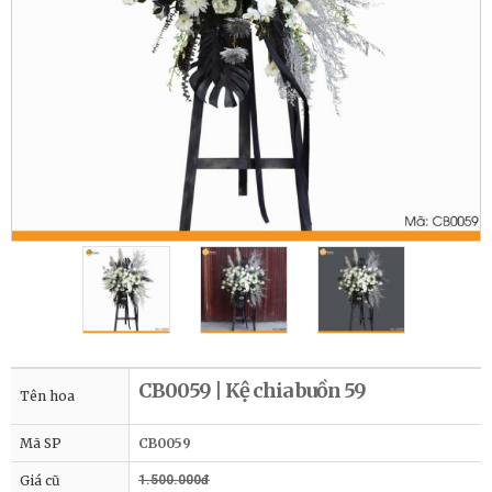
CB0059 | Kệ chia buồn 59
Tên hoa
Mã SP
CB0059
Giá cũ
1.500.000đ