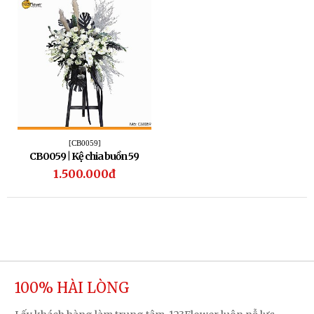
[CB0059]
CB0059 | Kệ chia buồn 59
1.500.000đ
100% HÀI LÒNG