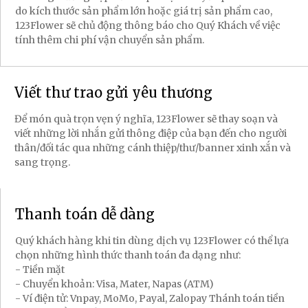
do kích thước sản phẩm lớn hoặc giá trị sản phẩm cao,
123Flower sẽ chủ động thông báo cho Quý Khách về việc
tính thêm chi phí vận chuyển sản phẩm.
Viết thư trao gửi yêu thương
Để món quà trọn vẹn ý nghĩa, 123Flower sẽ thay soạn và
viết những lời nhắn gửi thông điệp của bạn đến cho người
thân/đối tác qua những cánh thiệp/thư/banner xinh xắn và
sang trọng.
Thanh toán dễ dàng
Quý khách hàng khi tin dùng dịch vụ 123Flower có thể lựa
chọn những hình thức thanh toán đa dạng như:
- Tiền mặt
- Chuyển khoản: Visa, Mater, Napas (ATM)
- Ví điện tử: Vnpay, MoMo, Payal, Zalopay Thánh toán tiền