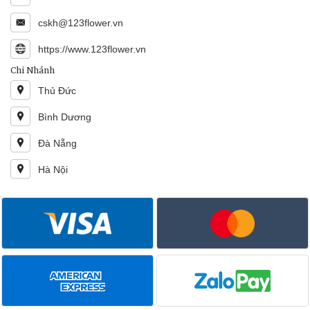
cskh@123flower.vn
https://www.123flower.vn
Chi Nhánh
Thủ Đức
Bình Dương
Đà Nẵng
Hà Nội