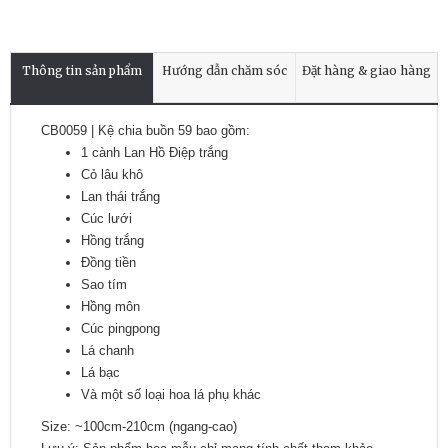
Thông tin sản phẩm
Hướng dẫn chăm sóc
Đặt hàng & giao hàng
CB0059 | Kệ chia buồn 59 bao gồm:
1 cành Lan Hồ Điệp trắng
Cỏ lâu khô
Lan thái trắng
Cúc lưới
Hồng trắng
Đồng tiền
Sao tím
Hồng môn
Cúc pingpong
Lá chanh
Lá bạc
Và một số loại hoa lá phụ khác
Size: ~100cm-210cm (ngang-cao)