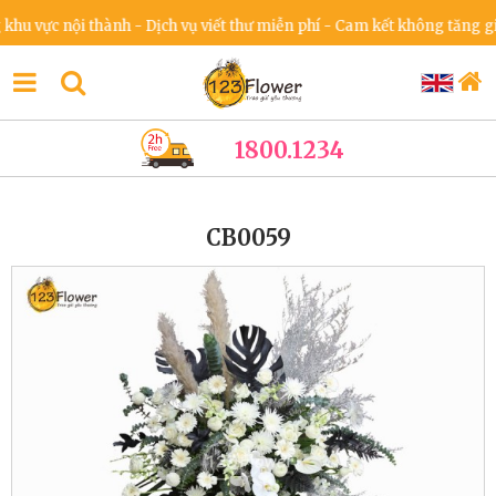
c nội thành - Dịch vụ viết thư miễn phí - Cam kết không tăng giá tro
1800.1234
CB0059