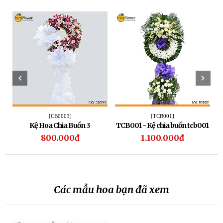
[CB0003]
[TCB001]
Kệ Hoa Chia Buồn 3
TCB001 - Kệ chia buồn tcb001
C
800.000đ
1.100.000đ
Các mẫu hoa bạn đã xem