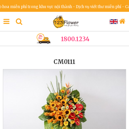
 miễn phí trong khu vực nội thành - Dịch vụ viết thư miễn phí - Cam k
1800.1234
CM0111