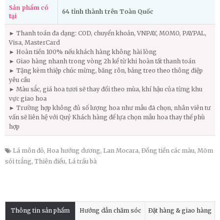
Sản phẩm có
64 tỉnh thành trên Toàn Quốc
tại
► Thanh toán đa dạng: COD, chuyển khoản, VNPAY, MOMO, PAYPAL,
Visa, MasterCard
► Hoàn tiền 100% nếu khách hàng không hài lòng
► Giao hàng nhanh trong vòng 2h kể từ khi hoàn tất thanh toán
► Tặng kèm thiệp chúc mừng, băng rôn, bảng treo theo thông điệp
yêu cầu
► Màu sắc, giá hoa tươi sẽ thay đổi theo mùa, khí hậu của từng khu
vực giao hoa
► Trường hợp không đủ số lượng hoa như mẫu đã chọn, nhân viên tư
vấn sẽ liên hệ với Quý Khách hàng để lựa chọn mẫu hoa thay thế phù
hợp
Lá môn đỏ
,
Hoa hướng dương
,
Lan Mocara
,
Đồng tiền các màu
,
Mõm
sói trắng
,
Thiên điểu
,
Lá trầu bà
Thông tin sản phẩm
Hướng dẫn chăm sóc
Đặt hàng & giao hàng