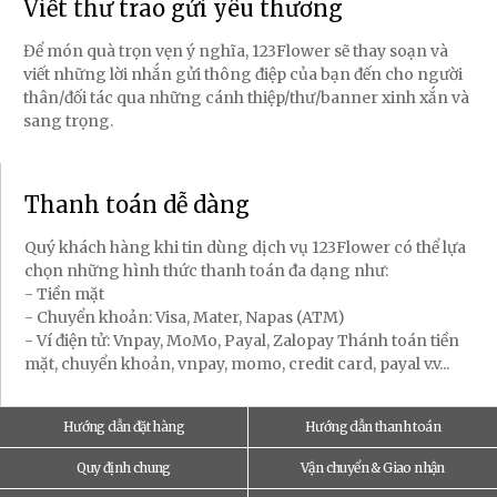
Viết thư trao gửi yêu thương
Để món quà trọn vẹn ý nghĩa, 123Flower sẽ thay soạn và
viết những lời nhắn gửi thông điệp của bạn đến cho người
thân/đối tác qua những cánh thiệp/thư/banner xinh xắn và
sang trọng.
Thanh toán dễ dàng
Quý khách hàng khi tin dùng dịch vụ 123Flower có thể lựa
chọn những hình thức thanh toán đa dạng như:
- Tiền mặt
- Chuyển khoản: Visa, Mater, Napas (ATM)
- Ví điện tử: Vnpay, MoMo, Payal, Zalopay Thánh toán tiền
mặt, chuyển khoản, vnpay, momo, credit card, payal v.v...
Hướng dẫn đặt hàng
Hướng dẫn thanh toán
Quy định chung
Vận chuyển & Giao nhận