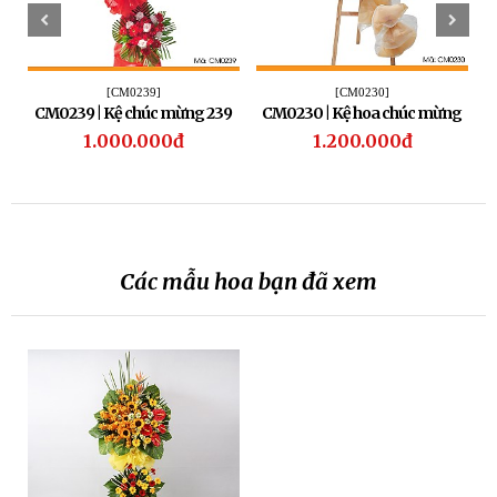
[CM0239]
[CM0230]
CM0239 | Kệ chúc mừng 239
CM0230 | Kệ hoa chúc mừng
230
1.000.000đ
1.200.000đ
Các mẫu hoa bạn đã xem