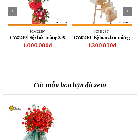
[CM0239]
[CM0230]
CM0239 | Kệ chúc mừng 239
CM0230 | Kệ hoa chúc mừng
230
1.000.000đ
1.200.000đ
Các mẫu hoa bạn đã xem