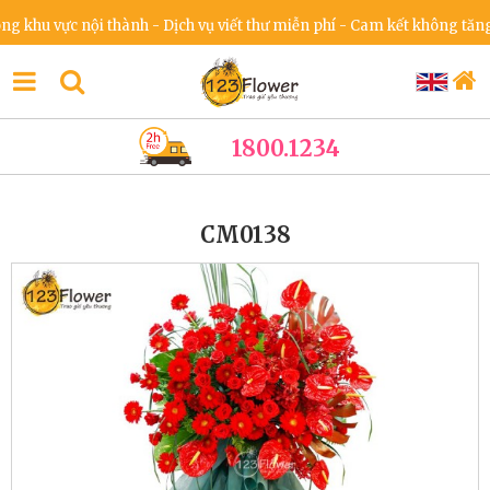
u vực nội thành - Dịch vụ viết thư miễn phí - Cam kết không tăng giá 
1800.1234
CM0138