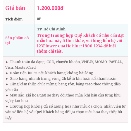
Giá bán
1.200.000đ
Tích điểm
0P
TP. Hồ Chí Minh
Trong trường hợp Quý Khách có nhu cầu đặt
Sản phẩm có
mẫu hoa này ở tỉnh khác, vui lòng liên hệ với
tại
123Flower qua Hotilne: 1800-1234 để biết
thêm chi tiết.
► Thanh toán đa dạng: COD, chuyển khoản, VNPAY, MOMO, PAYPAL,
Visa, MasterCard
► Hoàn tiền 100% nếu khách hàng không hài lòng
► Giao hàng nhanh trong vòng 2h kể từ khi hoàn tất thanh toán
► Tặng kèm thiệp chúc mừng, băng rôn, bảng treo theo thông điệp
yêu cầu
► Màu sắc, giá hoa tươi sẽ thay đổi theo mùa, khí hậu của từng khu
vực giao hoa
► Trường hợp không đủ số lượng hoa như mẫu đã chọn, nhân viên tư
vấn sẽ liên hệ với Quý Khách hàng để lựa chọn mẫu hoa thay thế phù
hợp