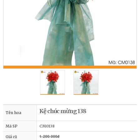
Kệ chúc mừng 138
Tên hoa
Mã SP
CM0138
Giá cũ
1.200.000đ