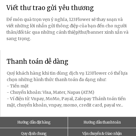
Viết thư trao gửi yêu thương
Để món quà trọn vẹn ý nghĩa, 123Flower sẽ thay soạn và
viết những lời nhắn gửi thông điệp của bạn đến cho người
thân/đối tác qua những cánh thiệp/thư/banner xinh xắn và
sang trọng.
Thanh toán dễ dàng
Quý khách hàng khi tin dùng dịch vụ 123Flower có thể lựa
chọn những hình thức thanh toán đa dạng như:
- Tiền mặt
- Chuyển khoản: Visa, Mater, Napas (ATM)
- Ví điện tử: Vnpay, MoMo, Payal, Zalopay Thánh toán tiền
mặt, chuyển khoản, vnpay, momo, credit card, payal v.v...
Hướng dẫn đặt hàng
Hướng dẫn thanh toán
Quy định chung
Vận chuyển & Giao nhận