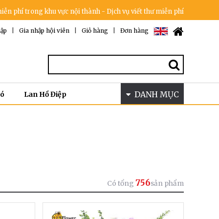
g khu vực nội thành - Dịch vụ viết thư miễn phí - Cam kết không tăng 
ập
|
Gia nhập hội viên
|
Giỏ hàng
|
Đơn hàng
DANH MỤC
Bó
Lan Hồ Điệp
756
Có tổng
sản phẩm