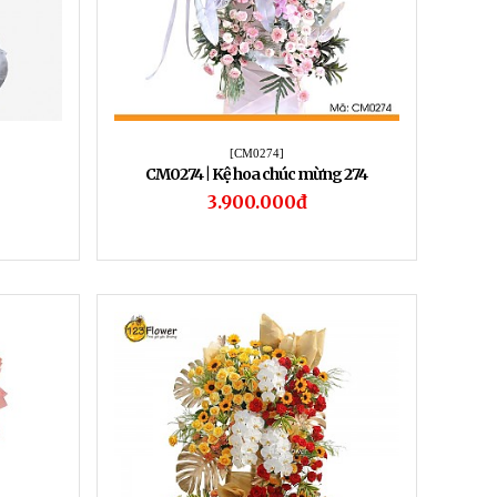
[CM0274]
CM0274 | Kệ hoa chúc mừng 274
3.900.000đ