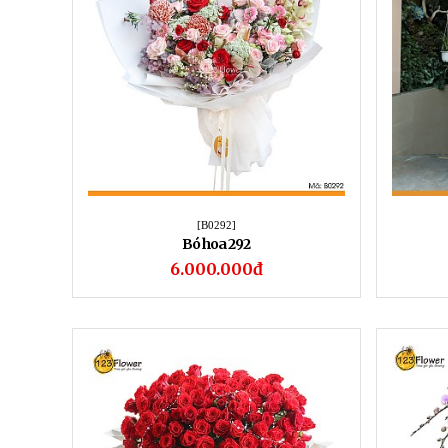
[B0292]
Bó hoa 292
6.000.000đ