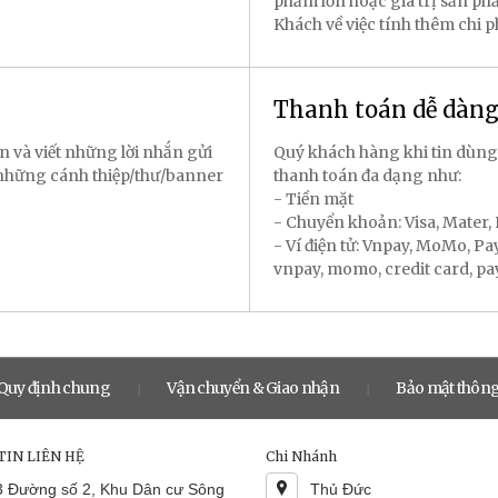
phẩm lớn hoặc giá trị sản p
Khách về việc tính thêm chi 
Thanh toán dễ dàn
n và viết những lời nhắn gửi
Quý khách hàng khi tin dùng
 những cánh thiệp/thư/banner
thanh toán đa dạng như:
- Tiền mặt
- Chuyển khoản: Visa, Mater
- Ví điện tử: Vnpay, MoMo, P
vnpay, momo, credit card, payal
Quy định chung
Vận chuyển & Giao nhận
Bảo mật thông
|
|
IN LIÊN HỆ
Chi Nhánh
3 Đường số 2, Khu Dân cư Sông
Thủ Đức