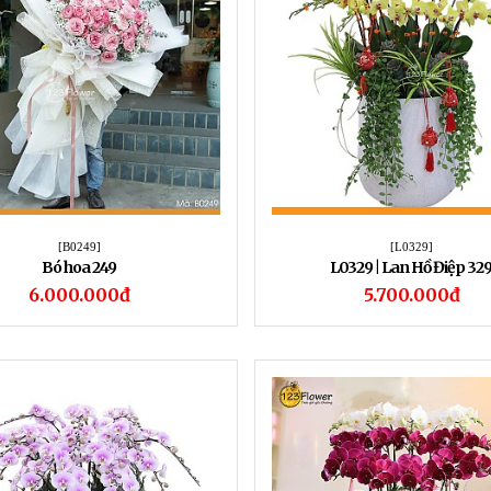
[B0249]
[L0329]
Bó hoa 249
L0329 | Lan Hồ Điệp 32
6.000.000đ
5.700.000đ