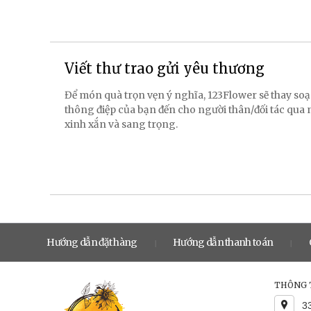
Viết thư trao gửi yêu thương
Để món quà trọn vẹn ý nghĩa, 123Flower sẽ thay soạ
thông điệp của bạn đến cho người thân/đối tác qua
xinh xắn và sang trọng.
Hướng dẫn đặt hàng
Hướng dẫn thanh toán
|
|
THÔNG T
3