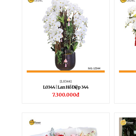
[L0344]
L0344 | Lan Hồ Điệp 344
7.300.000đ