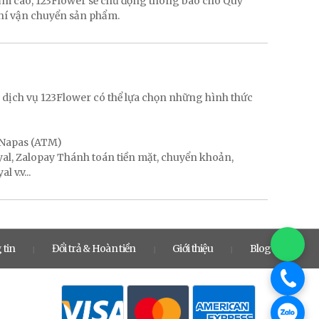
hẩm cao, 123Flower sẽ chủ động thông báo cho Quý
phí vận chuyển sản phẩm.
g
 dịch vụ 123Flower có thể lựa chọn những hình thức
, Napas (ATM)
ayal, Zalopay Thánh toán tiền mặt, chuyển khoản,
 v.v...
 tin
Đổi trả & Hoàn tiền
Giới thiệu
Blog
|
|
|