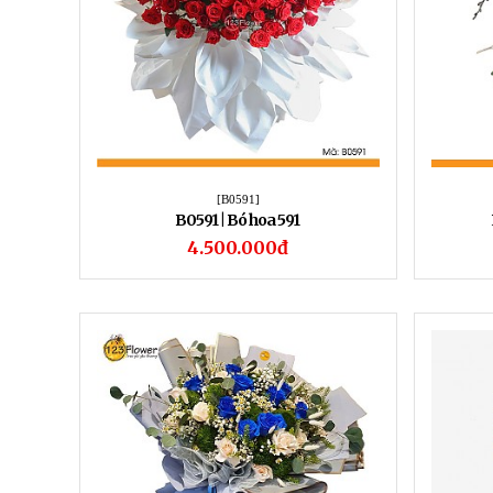
[B0591]
B0591 | Bó hoa 591
4.500.000đ