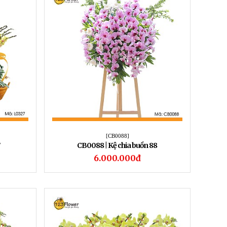
[CB0088]
7
CB0088 | Kệ chia buồn 88
6.000.000đ