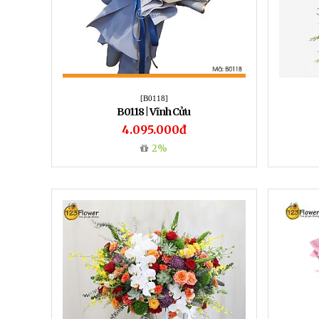
[B0118]
B0118 | Vĩnh Cửu
4.095.000đ
2%