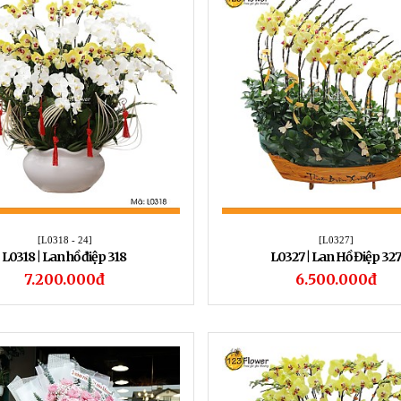
[L0318 - 24]
[L0327]
L0318 | Lan hồ điệp 318
L0327 | Lan Hồ Điệp 32
7.200.000đ
6.500.000đ