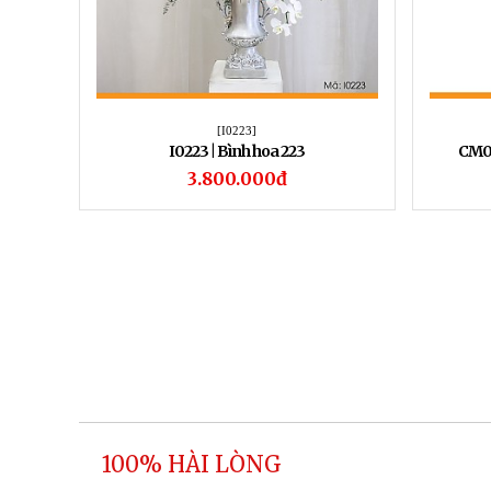
[I0223]
I0223 | Bình hoa 223
CM02
3.800.000đ
100% HÀI LÒNG