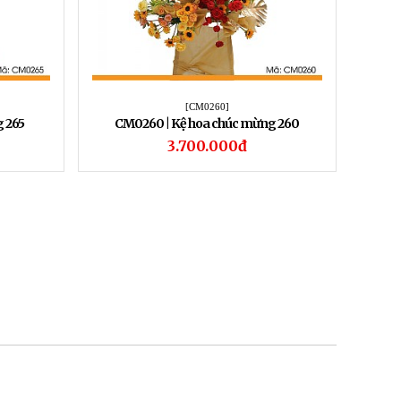
[CM0260]
 265
CM0260 | Kệ hoa chúc mừng 260
3.700.000đ