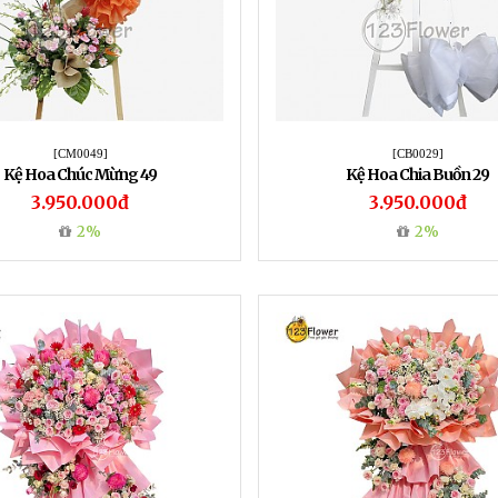
[CM0049]
[CB0029]
Kệ Hoa Chúc Mừng 49
Kệ Hoa Chia Buồn 29
3.950.000đ
3.950.000đ
2%
2%