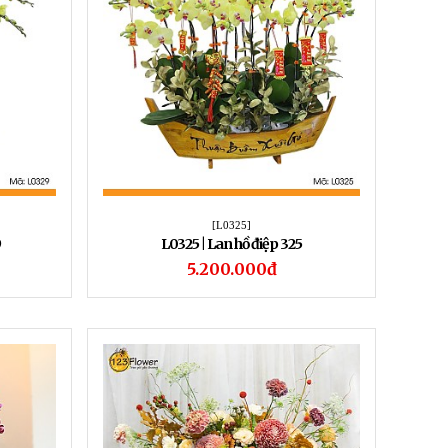
[L0325]
9
L0325 | Lan hồ điệp 325
5.200.000đ