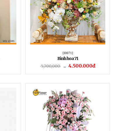
[I0071]
Bình hoa 71
4.500.000đ
5,700,000
→