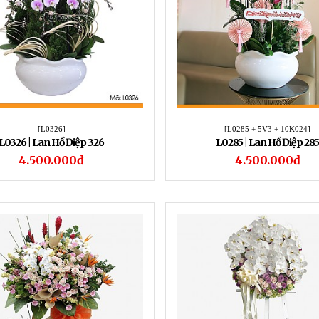
[L0326]
[L0285 + 5V3 + 10K024]
L0326 | Lan Hồ Điệp 326
L0285 | Lan Hồ Điệp 285
4.500.000đ
4.500.000đ