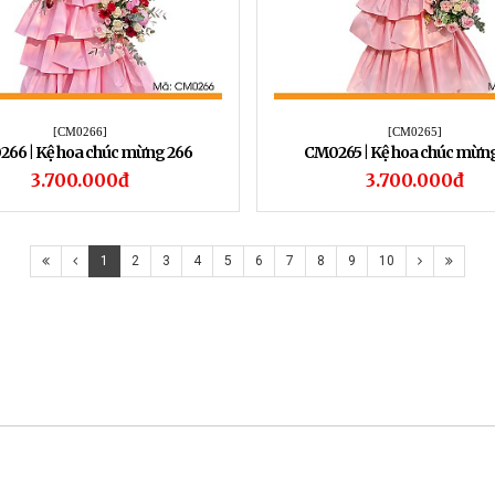
[CM0266]
[CM0265]
66 | Kệ hoa chúc mừng 266
CM0265 | Kệ hoa chúc mừng
3.700.000đ
3.700.000đ
1
2
3
4
5
6
7
8
9
10