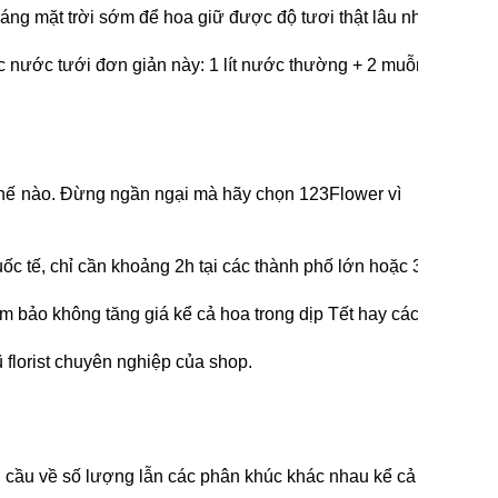
ng mặt trời sớm để hoa giữ được độ tươi thật lâu nhé.
hức nước tưới đơn giản này: 1 lít nước thường + 2 muỗng nướ
ư thế nào. Đừng ngần ngại mà hãy chọn 123Flower vì
c tế, chỉ cần khoảng 2h tại các thành phố lớn hoặc 3h đối với
m bảo không tăng giá kể cả hoa trong dịp Tết hay các lễ khác t
 florist chuyên nghiệp của shop.
 cầu về số lượng lẫn các phân khúc khác nhau kể cả trung và c