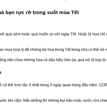
hà bạn rực rỡ trong suốt mùa Tết
ở quá sớm hoặc quá muộn so với ngày Tết. Hoặc là hoa chỉ nở
ian mua hợp lý để những bó 
hoa trưng Tết 
trong nhà có thể nở r
ông nên chọn những hoa có dấu hiệu héo úa, quá nở rộ hay bị 
u
ề có thể tươi lâu ít nhất trong 3 ngày quan trọng đầu năm. 1
trước khi cắm. Nếu không thì những bụi bẩn hoặc nước rửa ch