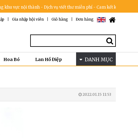
c nội thành - Dịch vụ viết thư miễn phí - Cam kết không tăng giá tron
ập
|
Gia nhập hội viên
|
Giỏ hàng
|
Đơn hàng
DANH MỤC
Hoa Bó
Lan Hồ Điệp
2022.01.15 11:53