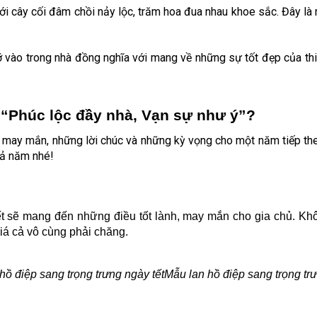
với cây cối đâm chồi nảy lộc, trăm hoa đua nhau khoe sắc. Đây là
ỡ vào trong nhà đồng nghĩa với mang về những sự tốt đẹp của th
 “Phúc lộc đầy nhà, Vạn sự như ý”?
 may mắn, những lời chúc và những kỳ vọng cho một năm tiếp the
cả năm nhé!
t sẽ mang đến những điều tốt lành, may mắn cho gia chủ. Khôn
giá cả vô cùng phải chăng.
Mẫu lan hồ điệp sang trọng trư