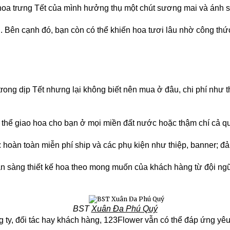
hoa trưng Tết 
của mình hưởng thụ một chút sương mai và ánh sá
i. Bên cạnh đó, bạn còn có thể khiến hoa tươi lâu nhờ công t
trong dịp Tết nhưng lại không biết nên mua ở đâu, chi phí nh
 thể giao hoa cho bạn ở mọi miền đất nước hoặc thậm chí cả quố
hoàn toàn miễn phí ship và các phụ kiện như thiệp, banner; đả
ẵn sàng thiết kế hoa theo mong muốn của khách hàng từ đội ngũ
BST
Xuân Đa Phú Quý
ty, đối tác hay khách hàng, 123Flower vẫn có thể đáp ứng yêu