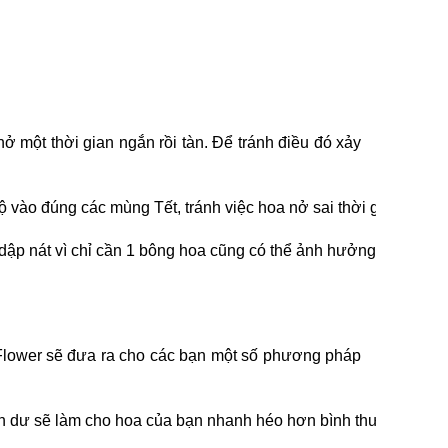
 một thời gian ngắn rồi tàn. Để tránh điều đó xảy
ộ vào đúng các mùng Tết, tránh việc hoa nở sai thời gian sẽ làm
dập nát vì chỉ cần 1 bông hoa cũng có thể ảnh hưởng đến cả bó
23Flower sẽ đưa ra cho các bạn một số phương pháp
én dư sẽ làm cho hoa của bạn nhanh héo hơn bình thường đấy.