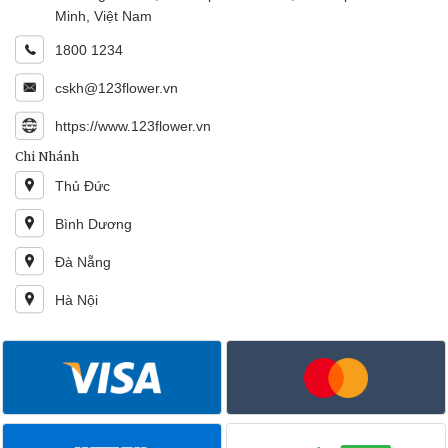
Minh, Việt Nam
1800 1234
cskh@123flower.vn
https://www.123flower.vn
Chi Nhánh
Thủ Đức
Bình Dương
Đà Nẵng
Hà Nội