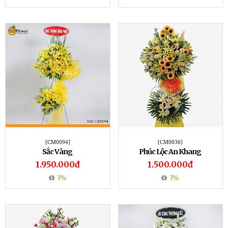
[CM0094]
[CM0036]
Sắc Vàng
Phúc Lộc An Khang
1.950.000đ
1.500.000đ
1%
1%