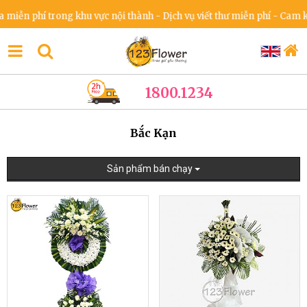
phí trong khu vực nội thành - Dịch vụ viết thư miễn phí - Cam kết khô
1800.1234
Bắc Kạn
Sản phẩm bán chạy