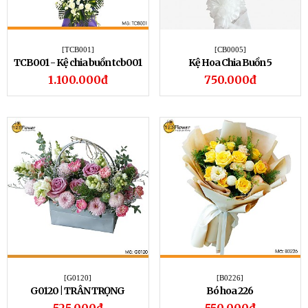
[TCB001]
[CB0005]
TCB001 - Kệ chia buồn tcb001
Kệ Hoa Chia Buồn 5
1.100.000đ
750.000đ
[G0120]
[B0226]
G0120 | TRÂN TRỌNG
Bó hoa 226