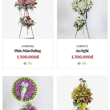
[CM0006]
[CB0037]
Phúc Mãn Đường
An Nghỉ
1.500.000đ
1.700.000đ
1%
1%