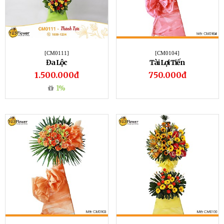
[CM0111]
[CM0104]
Đa Lộc
Tài Lợi Tiến
1.500.000đ
750.000đ
1%