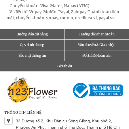
- Chuyển khoản: Visa, Mater, Napas (ATM)
- Ví điện tử: Vnpay, MoMo, Payal, Zalopay Thánh toán tiền
mặt, chuyển khoản, vnpay, momo, credit card, payal v.v...
Hướng dẫn đặt hàng
Hướng dẫn thanh toán
Quy định chung
Vận chuyển & Giao nhận
Bảo mật thông tin
Đổi trả & Hoàn tiền
Giới thiệu
THÔNG TIN LIÊN HỆ
33 Đường số 2, Khu Dân cư Sông Giồng, Khu phố 2,
Phường An Phú, Thành phố Thủ Đức, Thành phố Hồ Chí