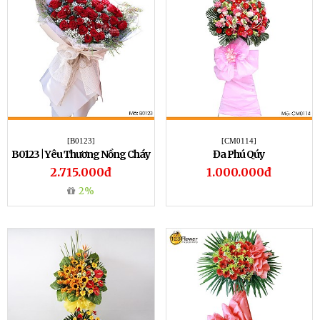
[B0123]
[CM0114]
B0123 | Yêu Thương Nồng Cháy
Đa Phú Qúy
2.715.000đ
1.000.000đ
2%