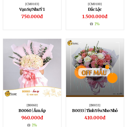
[CM0103]
[CM0100]
Vạn Sự Như Ý 1
Đắc Lộc
750.000đ
1.500.000đ
1%
[B0060]
[B0033]
B0060 | Ấm Áp
B0033 | Tình Yêu Nho Nhỏ
960.000đ
410.000đ
1%