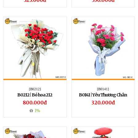
525.000đ
550.000đ
[B0212]
[B0141]
B0212 | Bó hoa 212
B0141 | Yêu Thương Chân
Thành
800.000đ
320.000đ
1%