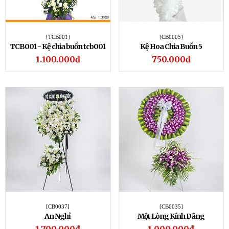
[TCB001]
[CB0005]
TCB001 - Kệ chia buồn tcb001
Kệ Hoa Chia Buồn 5
1.100.000đ
750.000đ
[CB0037]
[CB0035]
An Nghỉ
Một Lòng Kính Dâng