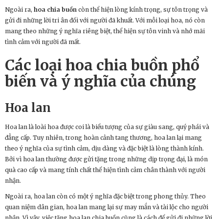
Ngoài ra,
hoa chia buồn
còn thể hiện lòng kính trọng, sự tôn trọng và
gửi đi những lời tri ân đối với người đã khuất. Với mỗi loại hoa, nó còn
mang theo những ý nghĩa riêng biệt, thể hiện sự tôn vinh và nhớ mãi
tình cảm với người đã mất.
Các loại
hoa chia buồn
phổ
biến và ý nghĩa của chúng
Hoa lan
Hoa lan là loài hoa được coi là biểu tượng của sự giàu sang, quý phái và
đẳng cấp. Tuy nhiên, trong hoàn cảnh tang thương, hoa lan lại mang
theo ý nghĩa của sự tình cảm, dịu dàng và đặc biệt là lòng thành kính.
Bởi vì hoa lan thường được gửi tặng trong những dịp trọng đại, là món
quà cao cấp và mang tính chất thể hiện tình cảm chân thành với người
nhận.
Ngoài ra, hoa lan còn có một ý nghĩa đặc biệt trong phong thủy. Theo
quan niệm dân gian, hoa lan mang lại sự may mắn và tài lộc cho người
nhận. Vì vậy, việc tặng hoa lan chia buồn cũng là cách để gửi đi những lời