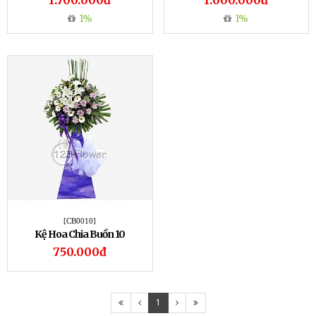
1.700.000đ
1.000.000đ
1%
1%
[CB0010]
Kệ Hoa Chia Buồn 10
750.000đ
1