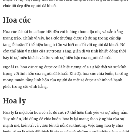
chúc tốt đẹp đến người đã khuất.
Hoa cúc
Hoa cúc là loài hoa được biết đến với hương thơm dịu nhẹ và sắc trắng
trong trẻo. Chính vì vậy, hoa cúc thường được sử dụng trong các dịp
tang lễ hoặc để thể hiện lòng tri ân và biết ơn đối với người đã khuất. Nó
còn thể hiện ý nghĩa của sự trong sáng, giản dị và tinh khiết, đồng thời
bày tỏ sự mến khách và tôn vinh sự hiền hậu của người đã mất.
Ngoài ra, hoa cúc cũng được coi là biểu tượng của sự bất diệt và sự kính
trọng với linh hồn của người đã khuất. Khi đặt hoa cúc chia buồn, ta cũng
mong muốn rằng linh hồn của người đã mất sẽ được an bình và hạnh
phúc trong cõi vĩnh hằng.
Hoa ly
Hoa ly là một loài hoa có sắc đỏ rực rỡ, thể hiện tình yêu và sự nồng nàn.
Tuy nhiên, khi dùng để chia buồn, hoa ly lại mang theo ý nghĩa của sự
mạnh mẽ, kiên trì và vươn lên từ nỗi đau thương. Việc tặng hoa ly chia
buồn cũng là cách để khích lệ gia quyến và những người thân yêu sau khi