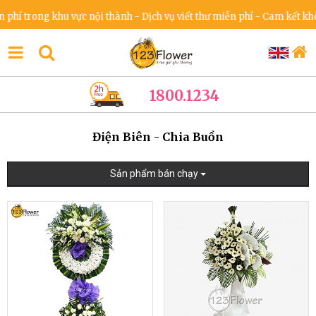
rong khu vực nội thành - Dịch vụ viết thư miễn phí - Cam kết không t
1800.1234
Điện Biên - Chia Buồn
Sản phẩm bán chạy