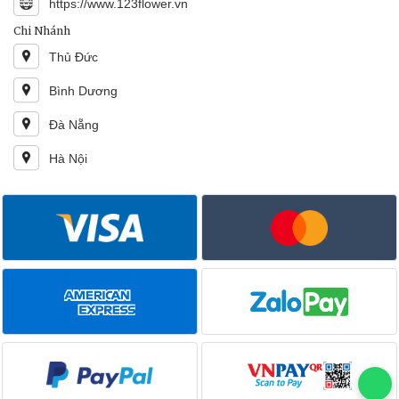
https://www.123flower.vn
Chi Nhánh
Thủ Đức
Bình Dương
Đà Nẵng
Hà Nội