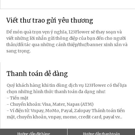
Viết thư trao gửi yêu thương
Để món quà trọn vẹn ý nghĩa, 123Flower sẽ thay soạn và
viết những lời nhắn gửi thông điệp của bạn đến cho người
thân/đối tác qua những cánh thiệp/thư/banner xinh xắn và
sang trọng.
Thanh toán dễ dàng
Quý khách hàng khi tin dùng dịch vụ 123Flower có thể lựa
chọn những hình thức thanh toán đa dạng như:
- Tiền mặt
- Chuyển khoản: Visa, Mater, Napas (ATM)
- Ví điện tử: Vnpay, MoMo, Payal, Zalopay Thánh toán tiền
mặt, chuyển khoản, vnpay, momo, credit card, payal v.v...
Hướng dẫn đặt hàng
Hướng dẫn thanh toán