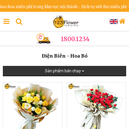
 hoa miễn phí trong khu vực nội thành - Dịch vụ viết thư miễn phí - 
1800.1234
Điện Biên - Hoa Bó
Sản phẩm bán chạy