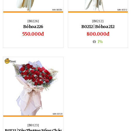
[B0226]
[B0212]
Bó hoa 226
B0212 | Bó hoa 212
550.000đ
800.000đ
1%
[B0123]
B0123 | Yêu Thương Nồng Cháy