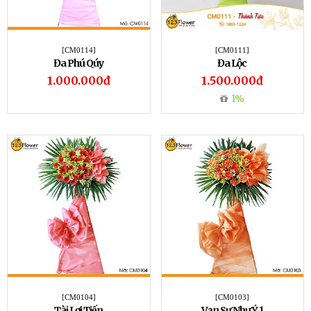
[CM0114]
[CM0111]
Đa Phú Qúy
Đa Lộc
1.000.000đ
1.500.000đ
1%
[CM0104]
[CM0103]
Tài Lợi Tiến
Vạn Sự Như Ý 1