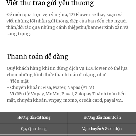
Viết thư trao gửi yêu thương
Để món quà trọn vẹn ý nghĩa, 123Flower sẽ thay soạn và
viết những lời nhắn gửi thông điệp của bạn đến cho người
thân/đối tác qua những cánh thiệp/thư/banner xinh xắn và
sang trọng.
Thanh toán dễ dàng
Quý khách hàng khi tin dùng dịch vụ 123Flower có thể lựa
chọn những hình thức thanh toán đa dạng như:
- Tiền mặt
- Chuyển khoản: Visa, Mater, Napas (ATM)
- Ví điện tử: Vnpay, MoMo, Payal, Zalopay Thánh toán tiền
mặt, chuyển khoản, vnpay, momo, credit card, payal v.v...
Hướng dẫn đặt hàng
Hướng dẫn thanh toán
Quy định chung
Vận chuyển & Giao nhận