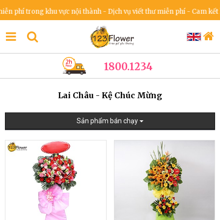
trong khu vực nội thành - Dịch vụ viết thư miễn phí - Cam kết không 
1800.1234
Lai Châu - Kệ Chúc Mừng
Sản phẩm bán chạy