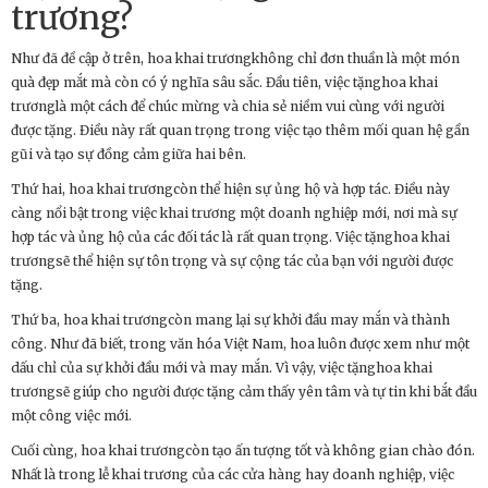
trương?
Như đã đề cập ở trên, hoa khai trươngkhông chỉ đơn thuần là một món
quà đẹp mắt mà còn có ý nghĩa sâu sắc. Đầu tiên, việc tặnghoa khai
trươnglà một cách để chúc mừng và chia sẻ niềm vui cùng với người
được tặng. Điều này rất quan trọng trong việc tạo thêm mối quan hệ gần
gũi và tạo sự đồng cảm giữa hai bên.
Thứ hai, hoa khai trươngcòn thể hiện sự ủng hộ và hợp tác. Điều này
càng nổi bật trong việc khai trương một doanh nghiệp mới, nơi mà sự
hợp tác và ủng hộ của các đối tác là rất quan trọng. Việc tặnghoa khai
trươngsẽ thể hiện sự tôn trọng và sự cộng tác của bạn với người được
tặng.
Thứ ba, hoa khai trươngcòn mang lại sự khởi đầu may mắn và thành
công. Như đã biết, trong văn hóa Việt Nam, hoa luôn được xem như một
dấu chỉ của sự khởi đầu mới và may mắn. Vì vậy, việc tặnghoa khai
trươngsẽ giúp cho người được tặng cảm thấy yên tâm và tự tin khi bắt đầu
một công việc mới.
Cuối cùng, hoa khai trươngcòn tạo ấn tượng tốt và không gian chào đón.
Nhất là trong lễ khai trương của các cửa hàng hay doanh nghiệp, việc