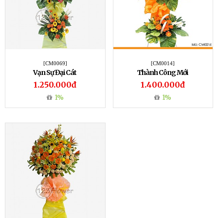
[CM0069]
[CM0014]
Vạn Sự Đại Cát
Thành Công Mới
1.250.000đ
1.400.000đ
1%
1%