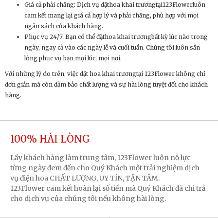
Giá cả phải chăng: Dịch vụ đặthoa khai trươngtại123Flowerluôn
cam kết mang lại giá cả hợp lý và phải chăng, phù hợp với mọi
ngân sách của khách hàng.
Phục vụ 24/7: Bạn có thể đặthoa khai trươngbất kỳ lúc nào trong
ngày, ngay cả vào các ngày lễ và cuối tuần. Chúng tôi luôn sẵn
lòng phục vụ bạn mọi lúc, mọi nơi.
Với những lý do trên, việc đặt hoa khai trươngtại 123Flower không chỉ
đơn giản mà còn đảm bảo chất lượng và sự hài lòng tuyệt đối cho khách
hàng.
100% HÀI LÒNG
Lấy khách hàng làm trung tâm, 123Flower luôn nỗ lực
từng ngày đem đến cho Quý Khách một trải nghiệm dịch
vụ điện hoa CHẤT LƯỢNG, UY TÍN, TẬN TÂM.
123Flower cam kết hoàn lại số tiền mà Quý Khách đã chi trả
cho dịch vụ của chúng tôi nếu không hài lòng.