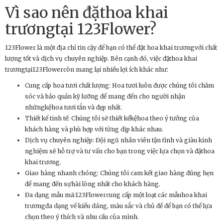
Vì sao nên đặthoa khai
trươngtại 123Flower?
123Flower là một địa chỉ tin cậy để bạn có thể đặt hoa khai trươngvới chất
lượng tốt và dịch vụ chuyên nghiệp. Bên cạnh đó, việc đặthoa khai
trươngtại123Flowercòn mang lại nhiều lợi ích khác như:
Cung cấp hoa tươi chất lượng: Hoa tươi luôn được chúng tôi chăm
sóc và bảo quản kỹ lưỡng để mang đến cho người nhận
nhữngkệhoa tươi tắn và đẹp nhất.
Thiết kế tinh tế: Chúng tôi sẽ thiết kếkệhoa theo ý tưởng của
khách hàng và phù hợp với từng dịp khác nhau.
Dịch vụ chuyên nghiệp: Đội ngũ nhân viên tận tình và giàu kinh
nghiệm sẽ hỗ trợ và tư vấn cho bạn trong việc lựa chọn và đặthoa
khai trương.
Giao hàng nhanh chóng: Chúng tôi cam kết giao hàng đúng hẹn
để mang đến sựhài lòng nhất cho khách hàng.
Đa dạng mẫu mã:123Flowercung cấp một loạt các mẫuhoa khai
trươngđa dạng về kiểu dáng, màu sắc và chủ đề để bạn có thể lựa
chọn theo ý thích và nhu cầu của mình.