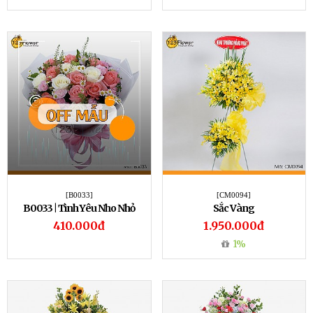
[B0033]
[CM0094]
B0033 | Tình Yêu Nho Nhỏ
Sắc Vàng
410.000đ
1.950.000đ
1%