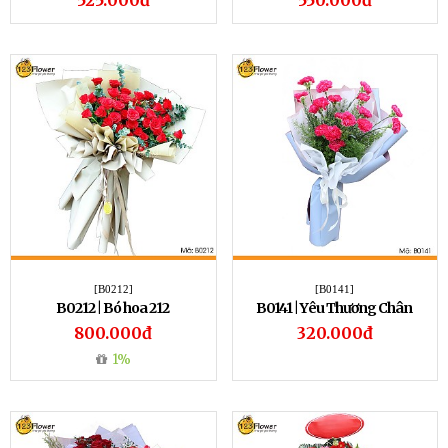
525.000đ
550.000đ
[B0212]
[B0141]
B0212 | Bó hoa 212
B0141 | Yêu Thương Chân
Thành
800.000đ
320.000đ
1%