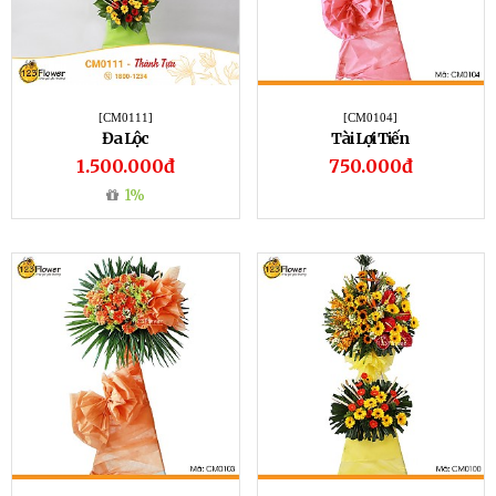
[CM0111]
[CM0104]
Đa Lộc
Tài Lợi Tiến
1.500.000đ
750.000đ
1%