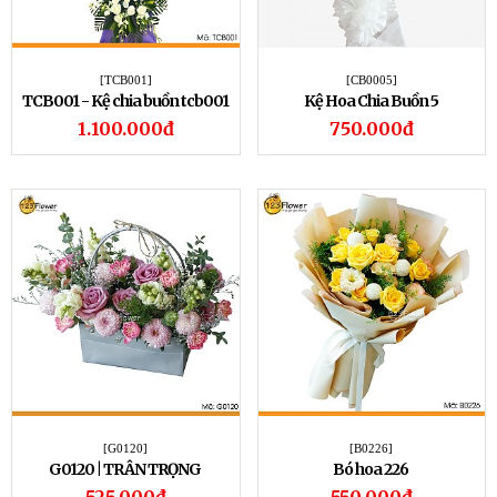
[TCB001]
[CB0005]
TCB001 - Kệ chia buồn tcb001
Kệ Hoa Chia Buồn 5
1.100.000đ
750.000đ
[G0120]
[B0226]
G0120 | TRÂN TRỌNG
Bó hoa 226