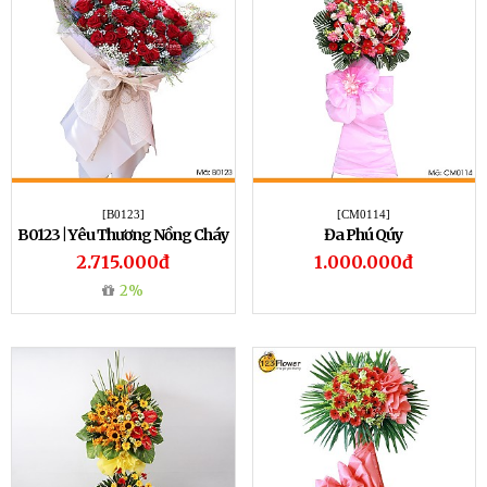
[B0123]
[CM0114]
B0123 | Yêu Thương Nồng Cháy
Đa Phú Qúy
2.715.000đ
1.000.000đ
2%