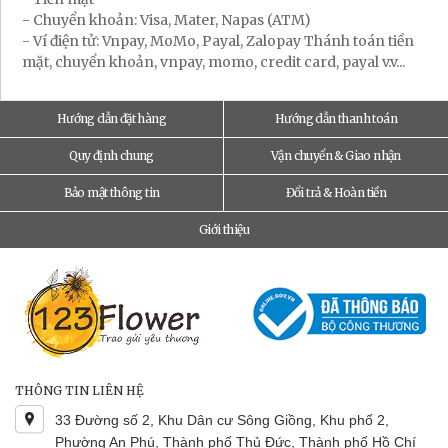
- Chuyển khoản: Visa, Mater, Napas (ATM)
- Ví điện tử: Vnpay, MoMo, Payal, Zalopay Thánh toán tiền
mặt, chuyển khoản, vnpay, momo, credit card, payal v.v...
Hướng dẫn đặt hàng
Hướng dẫn thanh toán
Quy định chung
Vận chuyển & Giao nhận
Bảo mật thông tin
Đổi trả & Hoàn tiền
Giới thiệu
THÔNG TIN LIÊN HỆ
33 Đường số 2, Khu Dân cư Sông Giồng, Khu phố 2,
Phường An Phú, Thành phố Thủ Đức, Thành phố Hồ Chí