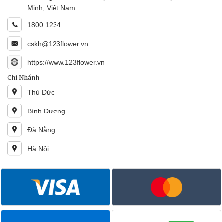
Minh, Việt Nam
1800 1234
cskh@123flower.vn
https://www.123flower.vn
Chi Nhánh
Thủ Đức
Bình Dương
Đà Nẵng
Hà Nội