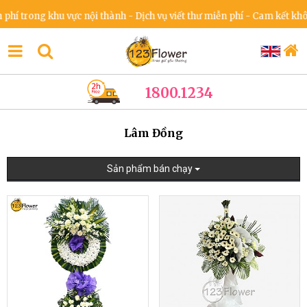
ng khu vực nội thành - Dịch vụ viết thư miễn phí - Cam kết không tăn
1800.1234
Lâm Đồng
Sản phẩm bán chạy