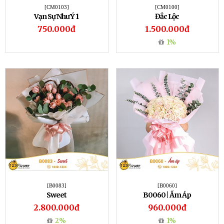
[CM0103]
[CM0100]
Vạn Sự Như Ý 1
Đắc Lộc
750.000đ
1.500.000đ
1%
[B0083]
[B0060]
Sweet
B0060 | Ấm Áp
2.800.000đ
960.000đ
2%
1%