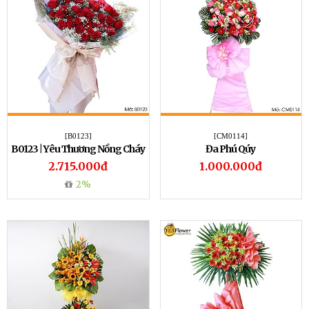
[B0123]
[CM0114]
B0123 | Yêu Thương Nồng Cháy
Đa Phú Qúy
2.715.000đ
1.000.000đ
2%