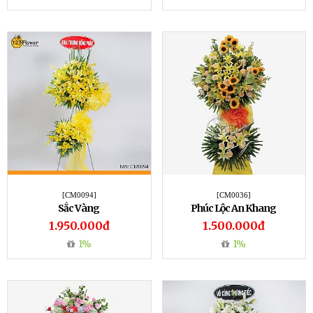
[CM0094]
[CM0036]
Sắc Vàng
Phúc Lộc An Khang
1.950.000đ
1.500.000đ
1%
1%