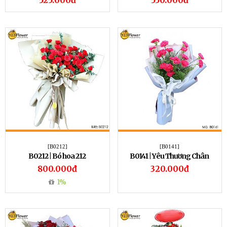
525.000đ
550.000đ
[B0212]
[B0141]
B0212 | Bó hoa 212
B0141 | Yêu Thương Chân
Thành
800.000đ
320.000đ
1%