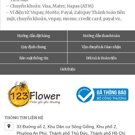
- Chuyển khoản: Visa, Mater, Napas (ATM)
- Ví điện tử: Vnpay, MoMo, Payal, Zalopay Thánh toán tiền
mặt, chuyển khoản, vnpay, momo, credit card, payal v.v...
Hướng dẫn đặt hàng
Hướng dẫn thanh toán
Quy định chung
Vận chuyển & Giao nhận
Bảo mật thông tin
Đổi trả & Hoàn tiền
Giới thiệu
THÔNG TIN LIÊN HỆ
33 Đường số 2, Khu Dân cư Sông Giồng, Khu phố 2,
Phường An Phú, Thành phố Thủ Đức, Thành phố Hồ Chí