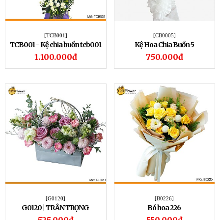
[TCB001]
[CB0005]
TCB001 - Kệ chia buồn tcb001
Kệ Hoa Chia Buồn 5
1.100.000đ
750.000đ
[G0120]
[B0226]
G0120 | TRÂN TRỌNG
Bó hoa 226