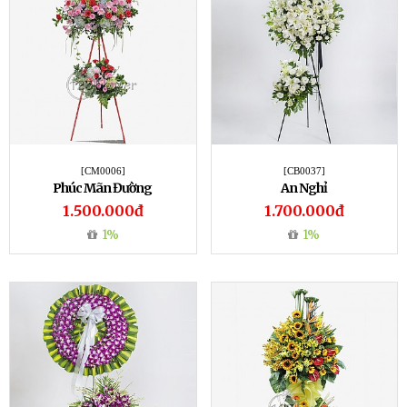
[CM0006]
[CB0037]
Phúc Mãn Đường
An Nghỉ
1.500.000đ
1.700.000đ
1%
1%