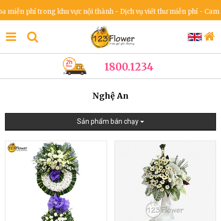
 phí trong khu vực nội thành - Dịch vụ viết thư miễn phí - Cam kết kh
1800.1234
Nghệ An
Sản phẩm bán chạy