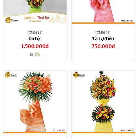
[CM0111]
[CM0104]
Đa Lộc
Tài Lợi Tiến
1.500.000đ
750.000đ
1%