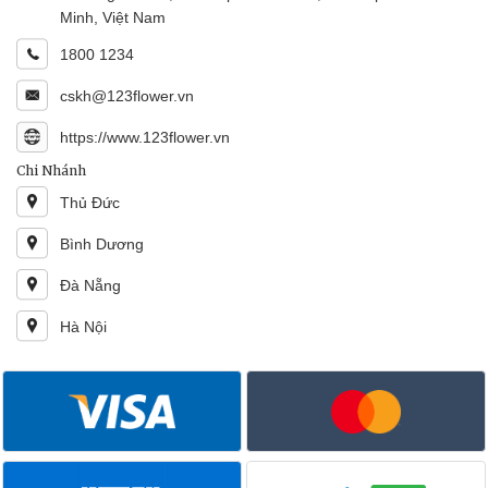
Minh, Việt Nam
1800 1234
cskh@123flower.vn
https://www.123flower.vn
Chi Nhánh
Thủ Đức
Bình Dương
Đà Nẵng
Hà Nội