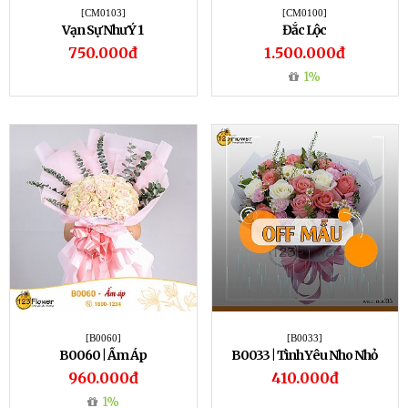
[CM0103]
[CM0100]
Vạn Sự Như Ý 1
Đắc Lộc
750.000đ
1.500.000đ
1%
[B0060]
[B0033]
B0060 | Ấm Áp
B0033 | Tình Yêu Nho Nhỏ
960.000đ
410.000đ
1%