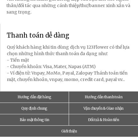
thân/đối tác qua những cánh thiệp/thư/banner xinh xắn và
sang trọng.
Thanh toán dễ dàng
Quý khách hàng khi tin dùng dịch vụ 123Flower có thể lựa
chọn những hình thức thanh toán đa dạng như:
- Tiền mặt
- Chuyển khoản: Visa, Mater, Napas (ATM)
- Ví điện tử: Vnpay, MoMo, Payal, Zalopay Thánh toán tiền
mặt, chuyển khoản, vnpay, momo, credit card, payal v.v...
Hướng dẫn đặt hàng
Hướng dẫn thanh toán
Quy định chung
Vận chuyển & Giao nhận
Bảo mật thông tin
Đổi trả & Hoàn tiền
Giới thiệu