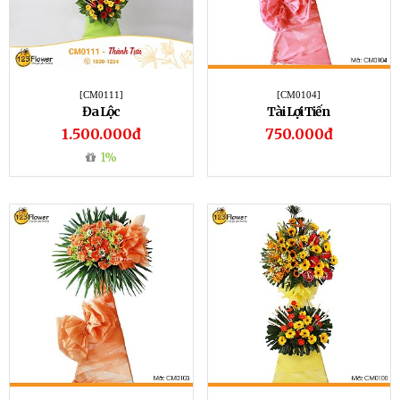
[CM0111]
[CM0104]
Đa Lộc
Tài Lợi Tiến
1.500.000đ
750.000đ
1%