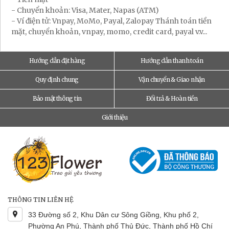
- Chuyển khoản: Visa, Mater, Napas (ATM)
- Ví điện tử: Vnpay, MoMo, Payal, Zalopay Thánh toán tiền
mặt, chuyển khoản, vnpay, momo, credit card, payal v.v...
Hướng dẫn đặt hàng
Hướng dẫn thanh toán
Quy định chung
Vận chuyển & Giao nhận
Bảo mật thông tin
Đổi trả & Hoàn tiền
Giới thiệu
THÔNG TIN LIÊN HỆ
33 Đường số 2, Khu Dân cư Sông Giồng, Khu phố 2,
Phường An Phú, Thành phố Thủ Đức, Thành phố Hồ Chí