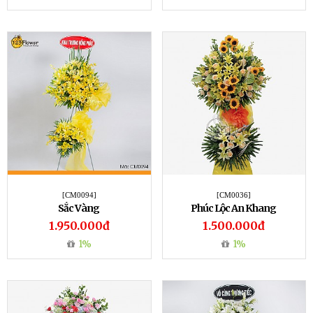
[CM0094]
[CM0036]
Sắc Vàng
Phúc Lộc An Khang
1.950.000đ
1.500.000đ
1%
1%