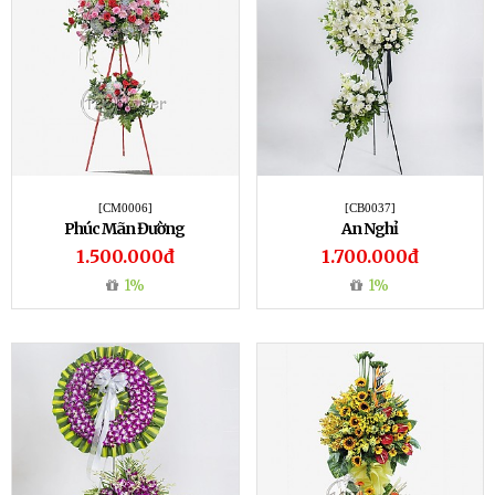
[CM0006]
[CB0037]
Phúc Mãn Đường
An Nghỉ
1.500.000đ
1.700.000đ
1%
1%