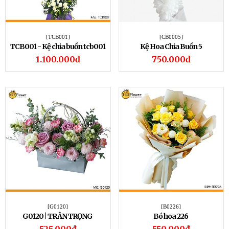
[TCB001]
[CB0005]
TCB001 - Kệ chia buồn tcb001
Kệ Hoa Chia Buồn 5
1.100.000đ
750.000đ
[G0120]
[B0226]
G0120 | TRÂN TRỌNG
Bó hoa 226