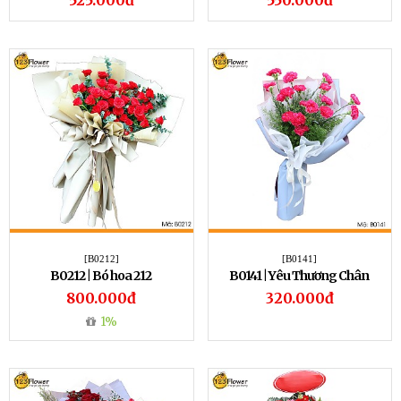
525.000đ
550.000đ
[B0212]
[B0141]
B0212 | Bó hoa 212
B0141 | Yêu Thương Chân
Thành
800.000đ
320.000đ
1%