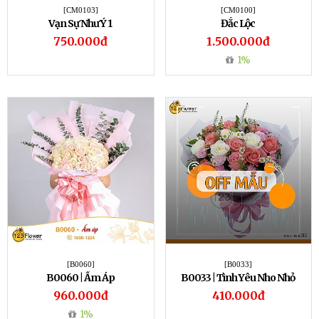
[CM0103]
[CM0100]
Vạn Sự Như Ý 1
Đắc Lộc
750.000đ
1.500.000đ
1%
[B0060]
[B0033]
B0060 | Ấm Áp
B0033 | Tình Yêu Nho Nhỏ
960.000đ
410.000đ
1%