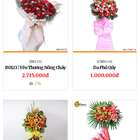
[B0123]
[CM0114]
B0123 | Yêu Thương Nồng Cháy
Đa Phú Qúy
2.715.000đ
1.000.000đ
2%