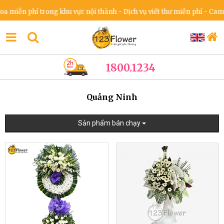
 phí trong khu vực nội thành - Dịch vụ viết thư miễn phí - Cam kết k
1800.1234
Quảng Ninh
Sản phẩm bán chạy