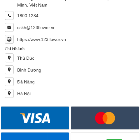
Minh, Việt Nam
1800 1234
cskh@123flower.vn
https://www.123flower.vn
Chi Nhánh
Thủ Đức
Bình Dương
Đà Nẵng
Hà Nội