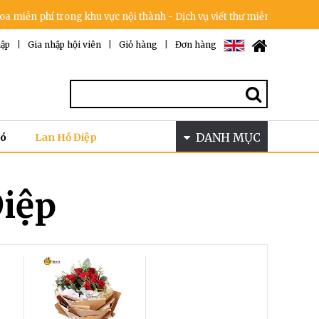
ễn phí trong khu vực nội thành - Dịch vụ viết thư miễn phí - Cam kết
ập
|
Gia nhập hội viên
|
Giỏ hàng
|
Đơn hàng
DANH MỤC
Bó
Lan Hồ Điệp
iệp