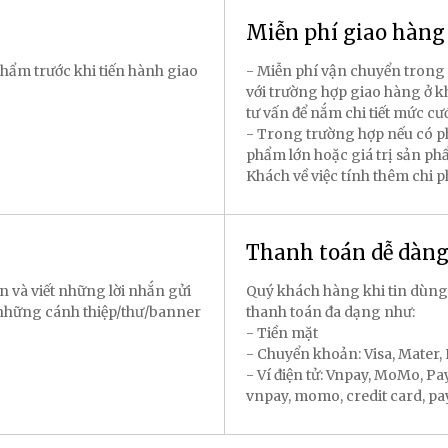
Miễn phí giao hàn
hẩm trước khi tiến hành giao
- Miễn phí vận chuyển trong 
với trường hợp giao hàng ở k
tư vấn để nắm chi tiết mức cư
- Trong trường hợp nếu có p
phẩm lớn hoặc giá trị sản p
Khách về việc tính thêm chi 
Thanh toán dễ dàn
n và viết những lời nhắn gửi
Quý khách hàng khi tin dùng
 những cánh thiệp/thư/banner
thanh toán đa dạng như:
- Tiền mặt
- Chuyển khoản: Visa, Mater
- Ví điện tử: Vnpay, MoMo, P
vnpay, momo, credit card, payal