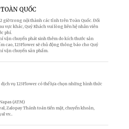
g TOÀN QUỐC
2 giờ trong nội thành các tỉnh trên Toàn Quốc. Đối
hu vực khác, Quý Khách vui lòng liên hệ nhân viên
ớc phí.
hí vận chuyển phát sinh thêm do kích thước sản
hẩm cao, 123Flower sẽ chủ động thông báo cho Quý
phí vận chuyển sản phẩm.
g
 dịch vụ 123Flower có thể lựa chọn những hình thức
, Napas (ATM)
ayal, Zalopay Thánh toán tiền mặt, chuyển khoản,
 v.v...