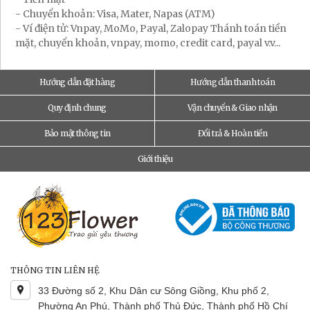
- Chuyển khoản: Visa, Mater, Napas (ATM)
- Ví điện tử: Vnpay, MoMo, Payal, Zalopay Thánh toán tiền
mặt, chuyển khoản, vnpay, momo, credit card, payal v.v...
Hướng dẫn đặt hàng
Hướng dẫn thanh toán
Quy định chung
Vận chuyển & Giao nhận
Bảo mật thông tin
Đổi trả & Hoàn tiền
Giới thiệu
THÔNG TIN LIÊN HỆ
33 Đường số 2, Khu Dân cư Sông Giồng, Khu phố 2,
Phường An Phú, Thành phố Thủ Đức, Thành phố Hồ Chí