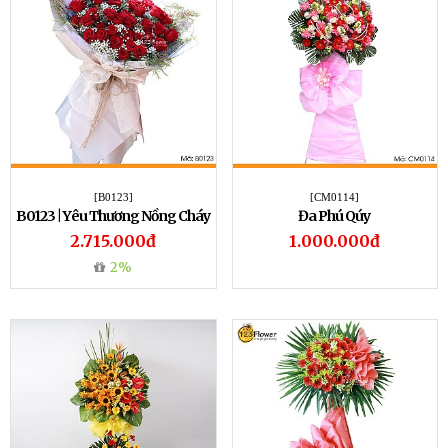
[B0123]
[CM0114]
B0123 | Yêu Thương Nồng Cháy
Đa Phú Qúy
2.715.000đ
1.000.000đ
2%