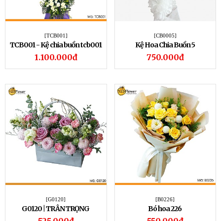
[TCB001]
[CB0005]
TCB001 - Kệ chia buồn tcb001
Kệ Hoa Chia Buồn 5
1.100.000đ
750.000đ
[G0120]
[B0226]
G0120 | TRÂN TRỌNG
Bó hoa 226