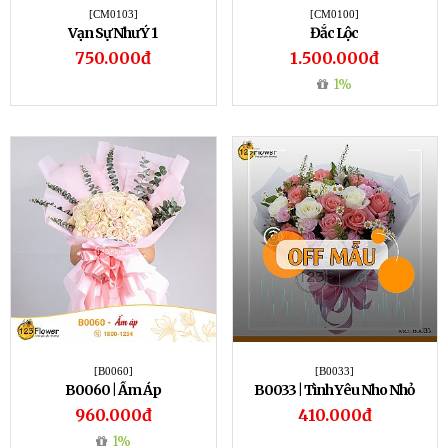
[CM0103]
[CM0100]
Vạn Sự Như Ý 1
Đắc Lộc
750.000đ
1.500.000đ
1%
[B0060]
[B0033]
B0060 | Ấm Áp
B0033 | Tình Yêu Nho Nhỏ
960.000đ
410.000đ
1%