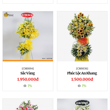
[CM0094]
[CM0036]
Sắc Vàng
Phúc Lộc An Khang
1.950.000đ
1.500.000đ
1%
1%