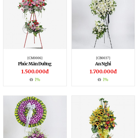
[CM0006]
[CB0037]
Phúc Mãn Đường
An Nghỉ
1.500.000đ
1.700.000đ
1%
1%