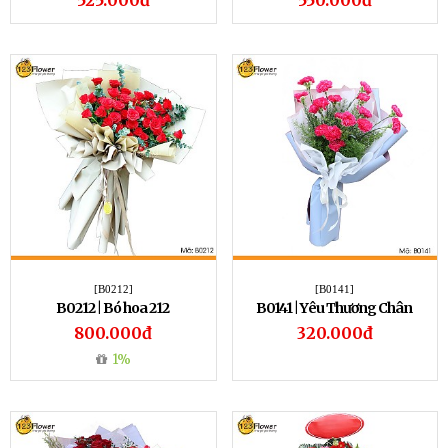
525.000đ
550.000đ
[B0212]
[B0141]
B0212 | Bó hoa 212
B0141 | Yêu Thương Chân
Thành
800.000đ
320.000đ
1%