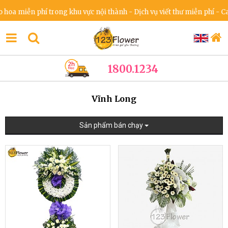
iễn phí trong khu vực nội thành - Dịch vụ viết thư miễn phí - Cam kế
1800.1234
Vĩnh Long
Sản phẩm bán chạy