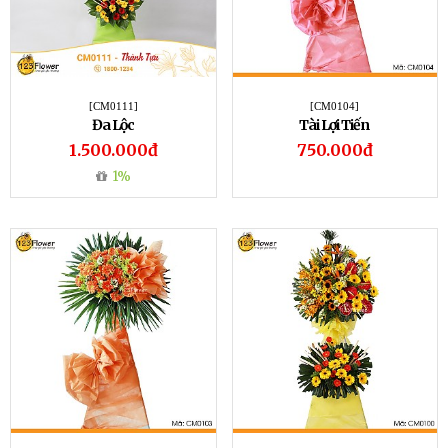
[CM0111]
[CM0104]
Đa Lộc
Tài Lợi Tiến
1.500.000đ
750.000đ
1%