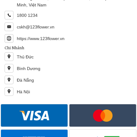
Minh, Việt Nam
1800 1234
cskh@123flower.vn
https://www.123flower.vn
Chi Nhánh
Thủ Đức
Bình Dương
Đà Nẵng
Hà Nội