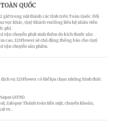
g TOÀN QUỐC
2 giờ trong nội thành các tỉnh trên Toàn Quốc. Đối
hu vực khác, Quý Khách vui lòng liên hệ nhân viên
ớc phí.
hí vận chuyển phát sinh thêm do kích thước sản
hẩm cao, 123Flower sẽ chủ động thông báo cho Quý
phí vận chuyển sản phẩm.
g
 dịch vụ 123Flower có thể lựa chọn những hình thức
, Napas (ATM)
ayal, Zalopay Thánh toán tiền mặt, chuyển khoản,
 v.v...