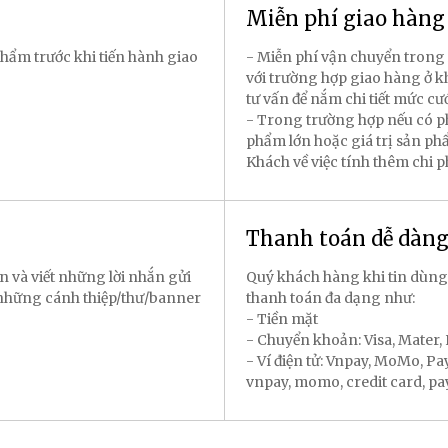
Miễn phí giao hàn
hẩm trước khi tiến hành giao
- Miễn phí vận chuyển trong 
với trường hợp giao hàng ở k
tư vấn để nắm chi tiết mức cư
- Trong trường hợp nếu có p
phẩm lớn hoặc giá trị sản p
Khách về việc tính thêm chi 
Thanh toán dễ dàn
n và viết những lời nhắn gửi
Quý khách hàng khi tin dùng
 những cánh thiệp/thư/banner
thanh toán đa dạng như:
- Tiền mặt
- Chuyển khoản: Visa, Mater
- Ví điện tử: Vnpay, MoMo, P
vnpay, momo, credit card, payal