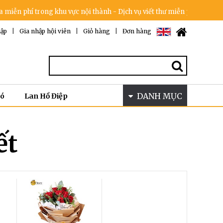
n phí trong khu vực nội thành - Dịch vụ viết thư miễn phí - Cam kết k
ập
|
Gia nhập hội viên
|
Giỏ hàng
|
Đơn hàng
DANH MỤC
Bó
Lan Hồ Điệp
ết