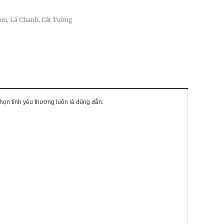
âm
,
Lá Chanh
,
Cát Tường
họn tình yêu thương luôn là đúng đắn.