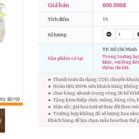
Giá bán
600.000đ
Tích điểm
1%
Số lượng
TP. Hồ Chí Minh
Trong trường hợp
Sản phẩm có tại
khác, vui lòng liê
thêm chi tiết.
► Thanh toán đa dạng: COD, chuyển khoả
► Hoàn tiền 100% nếu khách hàng không 
► Giao hàng nhanh trong vòng 2h kể từ kh
► Tặng kèm thiệp chúc mừng, băng rôn, b
► Màu sắc, giá hoa tươi sẽ thay đổi theo m
► Trường hợp không đủ số lượng hoa như m
Khách hàng để lựa chọn mẫu hoa thay thế 