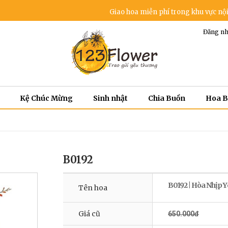
Giao hoa miễn phí trong khu vực nội thành - Dịch
Đăng nh
Kệ Chúc Mừng
Sinh nhật
Chia Buồn
Hoa 
B0192
B0192 | Hòa Nhịp 
Tên hoa
Giá cũ
650.000đ