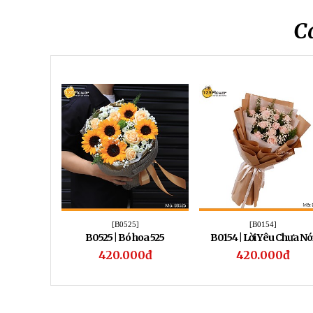
C
[B0525]
[B0154]
B0525 | Bó hoa 525
B0154 | Lời Yêu Chưa Nó
420.000đ
420.000đ