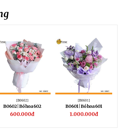
ng
[B0602]
[B0601]
B0602 | Bó hoa 602
B0601 | Bó hoa 601
B0600 
600.000đ
1.000.000đ
1.1