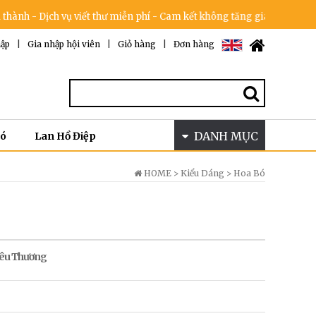
 vụ viết thư miễn phí - Cam kết không tăng giá trong dịp lễ & 100% h
ập
|
Gia nhập hội viên
|
Giỏ hàng
|
Đơn hàng
DANH MỤC
Bó
Lan Hồ Điệp
HOME >
Kiểu Dáng
>
Hoa Bó
Yêu Thương