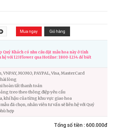
 Quý Khách có nhu cầu đặt mẫu hoa này ở tỉnh
n hệ với 123Flower qua Hotilne: 1800-1234 để biết
n, VNPAY, MOMO, PAYPAL, Visa, MasterCard
hài lòng
i hoàn tất thanh toán
ảng treo theo thông điệp yêu cầu
ùa, khí hậu của từng khu vực giao hoa
ẫu đã chọn, nhân viên tư vấn sẽ liên hệ với Quý
phù hợp
Tổng số tiền :
600.000đ