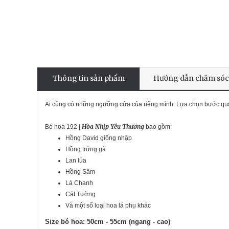
Thông tin sản phẩm
Hướng dẫn chăm sóc
Ai cũng có những ngưỡng cửa của riêng mình. Lựa chọn bước qua l
Hòa Nhịp Yêu Thương
Bó hoa 192 |
bao gồm:
Hồng David giống nhập
Hồng trứng gà
Lan lúa
Hồng Sâm
Lá Chanh
Cát Tường
Và một số loại hoa lá phụ khác
​Size bó hoa: 50cm - 55cm (ngang - cao)