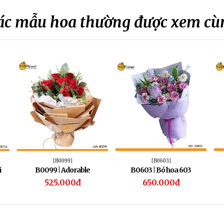
ác mẫu hoa thường được xem cù
[B0099]
[B0603]
i
B0099 | Adorable
B0603 | Bó hoa 603
525.000đ
650.000đ