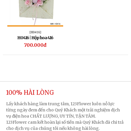
[H0416]
H0416 | Hộp hoa 416
700.000đ
100% HÀI LÒNG
Lấy khách hàng làm trung tâm, 123Flower luôn nỗ lực
từng ngày đem đến cho Quý Khách một trải nghiệm dịch
vụ điện hoa CHẤT LƯỢNG, UY TÍN, TẬN TÂM.
123Flower cam kết hoàn lại số tiền mà Quý Khách đã chi trả
cho dịch vụ của chúng tôi nếu không hài lòng.