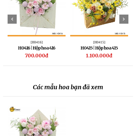
[H0416]
[H0415]
H0416 | Hộp hoa 416
H0415 | Hộp hoa 415
700.000đ
1.100.000đ
Các mẫu hoa bạn đã xem