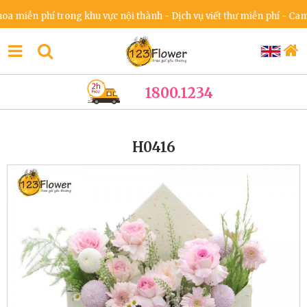
iễn phí trong khu vực nội thành - Dịch vụ viết thư miễn phí - Cam kết
1800.1234
H0416