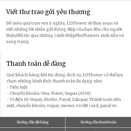
Viết thư trao gửi yêu thương
Để món quà trọn vẹn ý nghĩa, 123Flower sẽ thay soạn và
viết những lời nhắn gửi thông điệp của bạn đến cho người
thân/đối tác qua những cánh thiệp/thư/banner xinh xắn và
sang trọng.
Thanh toán dễ dàng
Quý khách hàng khi tin dùng dịch vụ 123Flower có thể lựa
chọn những hình thức thanh toán đa dạng như:
- Tiền mặt
- Chuyển khoản: Visa, Mater, Napas (ATM)
- Ví điện tử: Vnpay, MoMo, Payal, Zalopay Thánh toán tiền
mặt, chuyển khoản, vnpay, momo, credit card, payal v.v...
Hướng dẫn đặt hàng
Hướng dẫn thanh toán