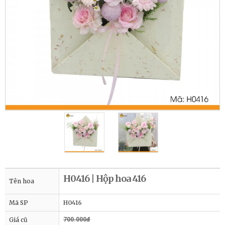
H0416 | Hộp hoa 416
Tên hoa
Mã SP
H0416
Giá cũ
700.000đ