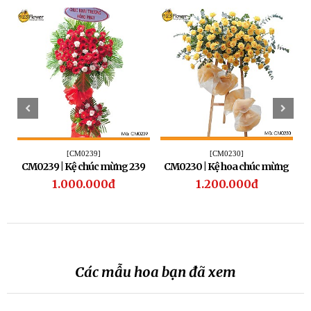
[CM0239]
[CM0230]
CM0239 | Kệ chúc mừng 239
CM0230 | Kệ hoa chúc mừng
230
1.000.000đ
1.200.000đ
Các mẫu hoa bạn đã xem