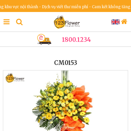
vực nội thành - Dịch vụ viết thư miễn phí - Cam kết không tăng giá tr
1800.1234
CM0153