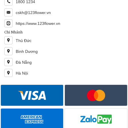
1800 1234
cskh@123flower.vn
https://www.123flower.vn
Chi Nhánh
Thủ Đức
Bình Dương
Đà Nẵng
Hà Nội