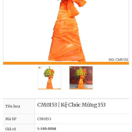
CM0153 | Kệ Chúc Mừng 153
Tên hoa
Mã SP
CM0153
Giá cũ
1.150.000đ