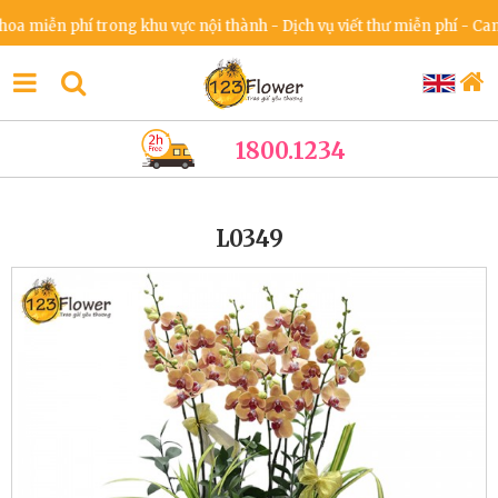
miễn phí trong khu vực nội thành - Dịch vụ viết thư miễn phí - Cam kế
1800.1234
L0349