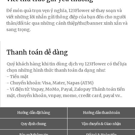
Để món quà trọn vẹn ý nghĩa, 123Flower sẽ thay soạn và
viết những lời nhắn gửi thông điệp của bạn đến cho người
thân/đối tác qua những cánh thiệp/thư/banner xinh xắn và
sang trọng.
Thanh toán dễ dàng
Quý khách hàng khi tin dùng dịch vụ 123Flower có thể lựa
chọn những hình thức thanh toán đa dạng như:
- Tiền mặt
- Chuyển khoản: Visa, Mater, Napas (ATM)
- Ví điện tử: Vnpay, MoMo, Payal, Zalopay Thánh toán tiền
mặt, chuyển khoản, vnpay, momo, credit card, payal v.v...
Hướng dẫn đặt hàng
Hướng dẫn thanh toán
Quy định chung
Vận chuyển & Giao nhận
Bảo mật thông tin
Đổi trả & Hoàn tiền