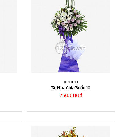
[CB0010]
Kệ Hoa Chia Buồn 10
750.000đ