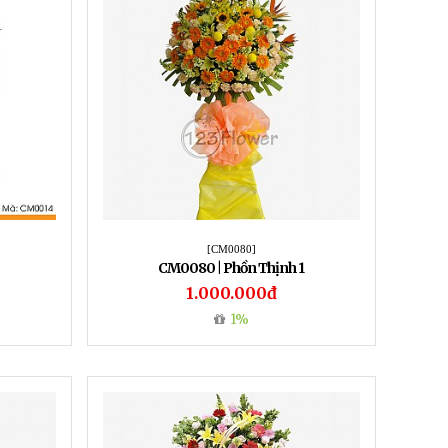
[CM0080]
CM0080 | Phồn Thịnh 1
1.000.000đ
1%