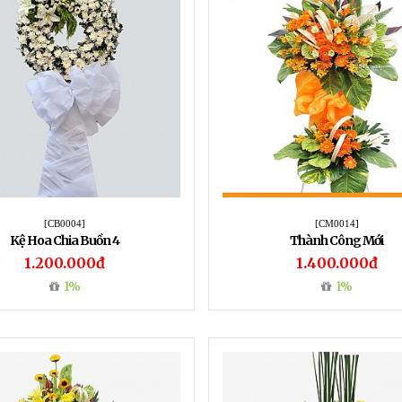
[CB0004]
[CM0014]
Kệ Hoa Chia Buồn 4
Thành Công Mới
1.200.000đ
1.400.000đ
1%
1%