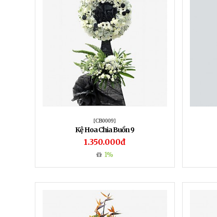
[CB0009]
Kệ Hoa Chia Buồn 9
1.350.000đ
1%