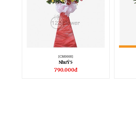
[CM0008]
Như Ý 5
790.000đ