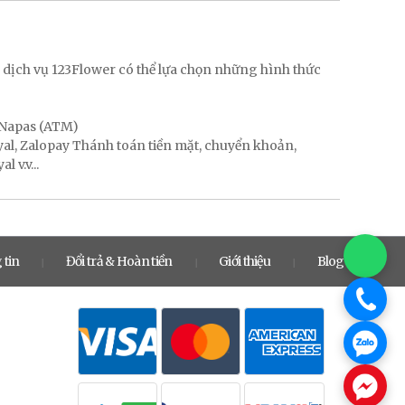
g
 dịch vụ 123Flower có thể lựa chọn những hình thức
, Napas (ATM)
ayal, Zalopay Thánh toán tiền mặt, chuyển khoản,
 v.v...
 tin
Đổi trả & Hoàn tiền
Giới thiệu
Blog
|
|
|