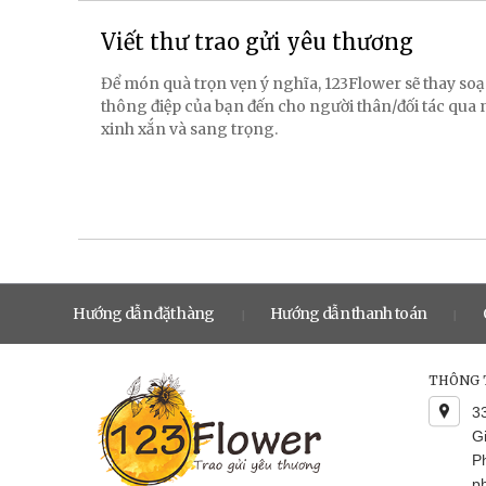
Viết thư trao gửi yêu thương
Để món quà trọn vẹn ý nghĩa, 123Flower sẽ thay soạ
thông điệp của bạn đến cho người thân/đối tác qua
xinh xắn và sang trọng.
Hướng dẫn đặt hàng
Hướng dẫn thanh toán
|
|
THÔNG T
3
G
P
p