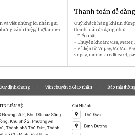
Thanh toán dễ dàn
n và viết những lời nhắn gửi
Quý khách hàng khi tin dùng
 những cánh thiệp/thư/banner
thanh toán đa dạng như:
- Tiền mặt
- Chuyển khoản: Visa, Mater
- Ví điện tử: Vnpay, MoMo, P
vnpay, momo, credit card, payal
Quy định chung
Vận chuyển & Giao nhận
Bảo mật thông
|
|
IN LIÊN HỆ
Chi Nhánh
3 Đường số 2, Khu Dân cư Sông
Thủ Đức
iồng, Khu phố 2, Phường An
Bình Dương
hú, Thành phố Thủ Đức, Thành
hố Hồ Chí Minh, Việt Nam