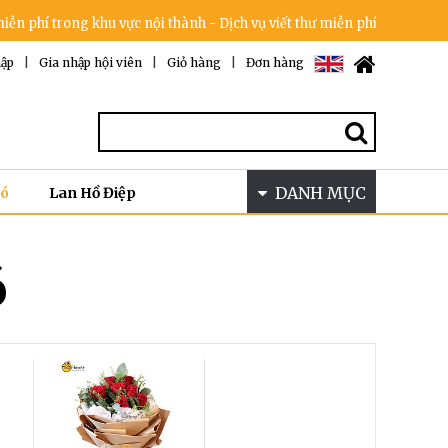
í trong khu vực nội thành - Dịch vụ viết thư miễn phí - Cam kết khôn
ập
|
Gia nhập hội viên
|
Giỏ hàng
|
Đơn hàng
DANH MỤC
Bó
Lan Hồ Điệp
ó