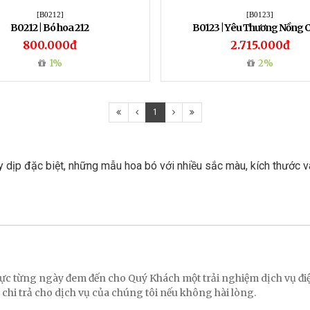
[B0212]
[B0123]
B0212 | Bó hoa 212
B0123 | Yêu Thương Nồng 
800.000đ
2.715.000đ
1%
2%
1
ay dịp đặc biệt, những mẫu hoa bó với nhiều sắc màu, kích thước 
 lực từng ngày đem đến cho Quý Khách một trải nghiệm dịch vụ 
 chi trả cho dịch vụ của chúng tôi nếu không hài lòng.