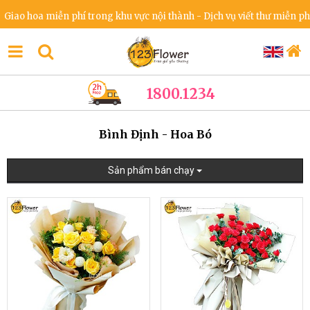
ao hoa miễn phí trong khu vực nội thành - Dịch vụ viết thư miễn phí 
1800.1234
Bình Định - Hoa Bó
Sản phẩm bán chạy