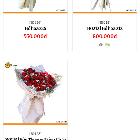
[B0226]
[B0212]
Bó hoa 226
B0212 | Bó hoa 212
550.000đ
800.000đ
1%
[B0123]
B0123 | Yêu Thương Nồng Cháy