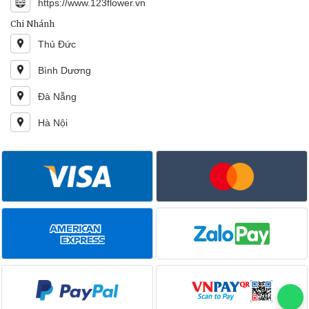
https://www.123flower.vn
Chi Nhánh
Thủ Đức
Bình Dương
Đà Nẵng
Hà Nội