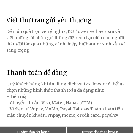
Viết thư trao gửi yêu thương
Để món quà trọn vẹn ý nghĩa, 123Flower sẽ thay soạn và
viết những lời nhắn gửi thông điệp của bạn đến cho người
thân/đối tác qua những cánh thiệp/thư/banner xinh xắn và
sang trọng.
Thanh toán dễ dàng
Quý khách hàng khi tin dùng dịch vụ 123Flower có thể lựa
chọn những hình thức thanh toán đa dạng như:
- Tiền mặt
- Chuyển khoản: Visa, Mater, Napas (ATM)
- Ví điện tử: Vnpay, MoMo, Payal, Zalopay Thánh toán tiền
mặt, chuyển khoản, vnpay, momo, credit card, payal v.v...
Hướng dẫn đặt hàng
Hướng dẫn thanh toán