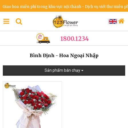
iao hoa miễn phí trong khu vực nội thành - Dịch vụ viết thư miễn phí
1800.1234
Bình Định - Hoa Ngoại Nhập
Sản phẩm bán chạy