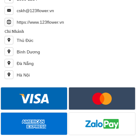
cskh@123flower.vn
https://www.123flower.vn
Chi Nhánh
Thủ Đức
Bình Dương
Đà Nẵng
Hà Nội