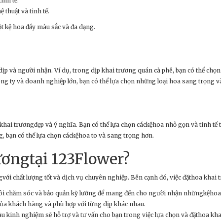
inh tế.
thuật và tinh tế.
t kệ hoa đầy màu sắc và đa dạng.
i dịp và người nhận. Ví dụ, trong dịp khai trương quán cà phê, bạn có thể 
ng ty và doanh nghiệp lớn, bạn có thể lựa chọn những loại hoa sang trọng v
 khai trươngđẹp và ý nghĩa. Bạn có thể lựa chọn cáckệhoa nhỏ gọn và tinh t
g, bạn có thể lựa chọn cáckệhoa to và sang trọng hơn.
ươngtại 123Flower?
ơngvới chất lượng tốt và dịch vụ chuyên nghiệp. Bên cạnh đó, việc đặthoa khai
tôi chăm sóc và bảo quản kỹ lưỡng để mang đến cho người nhận nhữngkệhoa t
g của khách hàng và phù hợp với từng dịp khác nhau.
u kinh nghiệm sẽ hỗ trợ và tư vấn cho bạn trong việc lựa chọn và đặthoa kha