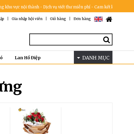
ội thành - Dịch vụ viết thư miễn phí - Cam kết không tăng giá trong 
ập
|
Gia nhập hội viên
|
Giỏ hàng
|
Đơn hàng
DANH MỤC
Bó
Lan Hồ Điệp
ừng