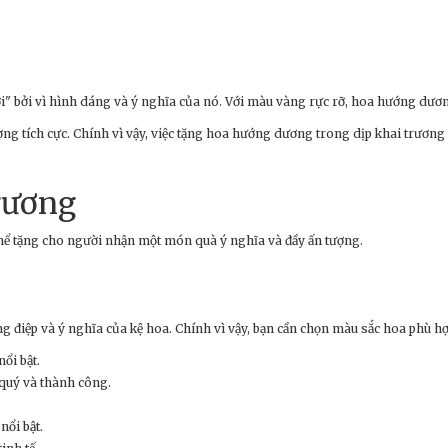
ời" bởi vì hình dáng và ý nghĩa của nó. Với màu vàng rực rỡ, hoa hướng dư
g tích cực. Chính vì vậy, việc tặng hoa hướng dương trong dịp khai trương 
rương
thể tặng cho người nhận một món quà ý nghĩa và đầy ấn tượng.
ng điệp và ý nghĩa của kệ hoa. Chính vì vậy, bạn cần chọn màu sắc hoa phù 
ổi bật.
 quý và thành công.
ổi bật.