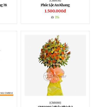
[CM0036]
g 78
Phúc Lộc An Khang
1.500.000đ
1%
[CM0080]