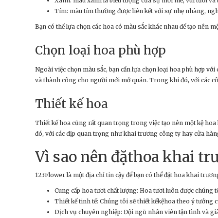
Xanh: màu xanh là biểu tượng của sự mới mẻ, vui tươi và t
Tím: màu tím thường được liên kết với sự nhẹ nhàng, nghệ 
Bạn có thể lựa chọn các hoa có màu sắc khác nhau để tạo nên mộ
Chọn loại hoa phù hợp
Ngoài việc chọn màu sắc, bạn cần lựa chọn loại hoa phù hợp vớ
và thành công cho người mới mở quán. Trong khi đó, với các cô
Thiết kế hoa
Thiết kế hoa cũng rất quan trọng trong việc tạo nên một kệ hoa
đó, với các dịp quan trọng như khai trương công ty hay cửa hàn
Vì sao nên đặthoa khai tr
123Flower là một địa chỉ tin cậy để bạn có thể đặt hoa khai trư
Cung cấp hoa tươi chất lượng: Hoa tươi luôn được chúng 
Thiết kế tinh tế: Chúng tôi sẽ thiết kếkệhoa theo ý tưởn
Dịch vụ chuyên nghiệp: Đội ngũ nhân viên tận tình và già