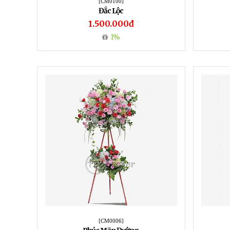
[CM0100]
Đắc Lộc
1.500.000đ
1%
[CM0006]