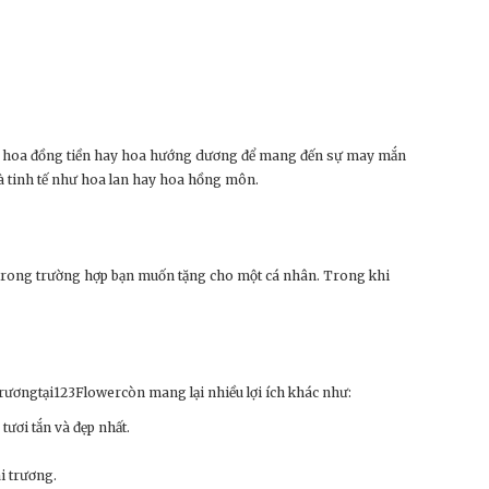
chọn hoa đồng tiền hay hoa hướng dương để mang đến sự may mắn
à tinh tế như hoa lan hay hoa hồng môn.
ế trong trường hợp bạn muốn tặng cho một cá nhân. Trong khi
 trươngtại123Flowercòn mang lại nhiều lợi ích khác như:
ươi tắn và đẹp nhất.
i trương.