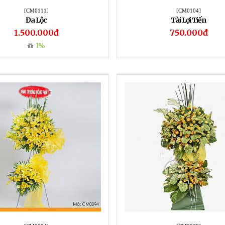
[CM0111]
[CM0104]
Đa Lộc
Tài Lợi Tiến
1.500.000đ
750.000đ
1%