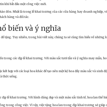
in khi bắt đầu một công việc mới.
hào đón. Nhất là trong lễ khai trương của các cửa hàng hay doanh nghiệp, vi
hách hàng và đối tác.
ổ biến và ý nghĩa
g để tặng. Tuy nhiên, trong bài viết này, chúng ta sẽ cùng tìm hiểu về những 
n trong các dịp lễ khai trương. Với màu sắc tươi tắn và ý nghĩa may mắn, h
kết hợp với các loại hoa khác để tạo nên một kệ hoa đầy màu sắc và sinh độn
à thức uống.
ác dịp lễ khai trương. Với hình dáng đẹp và một màu sắc tinh tế, hoa lan th
ng trong công việc. Vì vậy, việc tặng hoa lan trong dịp khai trương sẽ giúp