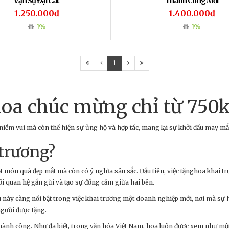
Vạn Sự Đại Cát
Thành Công Mới
1.250.000đ
1.400.000đ
1%
1%
1
hoa chúc mừng chỉ từ 750
niềm vui mà còn thể hiện sự ủng hộ và hợp tác, mang lại sự khởi đầu may m
 trương?
t món quà đẹp mắt mà còn có ý nghĩa sâu sắc. Đầu tiên, việc tặnghoa khai t
ối quan hệ gần gũi và tạo sự đồng cảm giữa hai bên.
 này càng nổi bật trong việc khai trương một doanh nghiệp mới, nơi mà sự hợ
người được tặng.
ành công. Như đã biết, trong văn hóa Việt Nam, hoa luôn được xem như một 