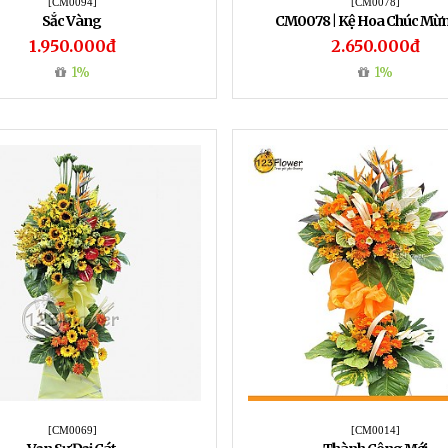
[CM0094]
[CM0078]
Sắc Vàng
CM0078 | Kệ Hoa Chúc Mừn
1.950.000đ
2.650.000đ
1%
1%
[CM0069]
[CM0014]