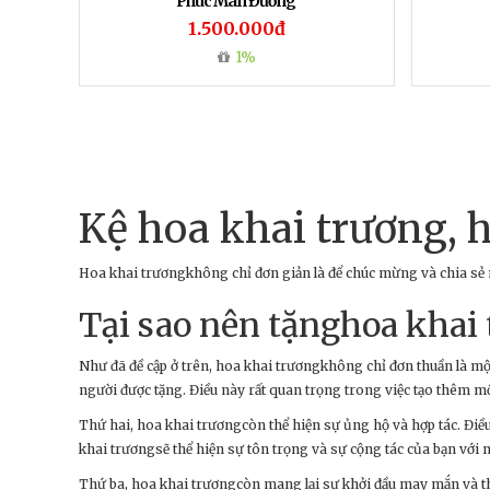
Phúc Mãn Đường
1.500.000đ
1%
Kệ hoa khai trương, 
Hoa khai trươngkhông chỉ đơn giản là để chúc mừng và chia sẻ 
Tại sao nên tặnghoa khai
Như đã đề cập ở trên, hoa khai trươngkhông chỉ đơn thuần là mộ
người được tặng. Điều này rất quan trọng trong việc tạo thêm m
Thứ hai, hoa khai trươngcòn thể hiện sự ủng hộ và hợp tác. Điều
khai trươngsẽ thể hiện sự tôn trọng và sự cộng tác của bạn với 
Thứ ba, hoa khai trươngcòn mang lại sự khởi đầu may mắn và th