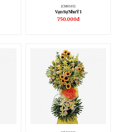
[CM0103]
Vạn Sự Như Ý 1
750.000đ