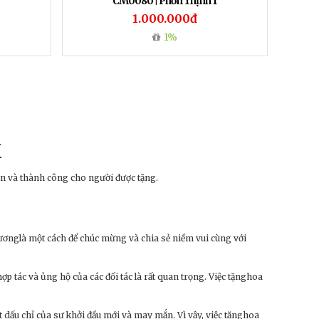
CM0080 | Phồn Thịnh 1
1.000.000đ
1%
k
ắn và thành công cho người được tặng.
rươnglà một cách để chúc mừng và chia sẻ niềm vui cùng với
p tác và ủng hộ của các đối tác là rất quan trọng. Việc tặnghoa
dấu chỉ của sự khởi đầu mới và may mắn. Vì vậy, việc tặnghoa