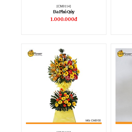
[CM0114]
Đa Phú Qúy
1.000.000đ