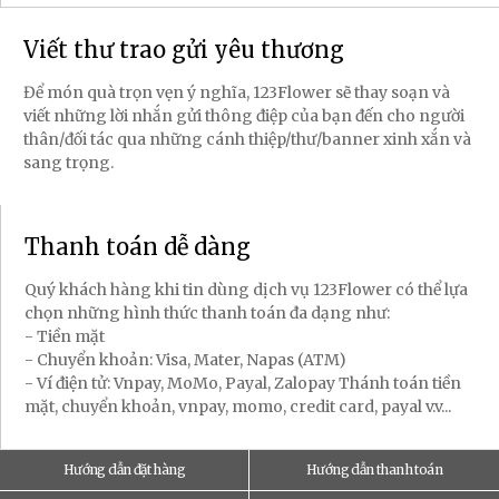
Viết thư trao gửi yêu thương
Để món quà trọn vẹn ý nghĩa, 123Flower sẽ thay soạn và
viết những lời nhắn gửi thông điệp của bạn đến cho người
thân/đối tác qua những cánh thiệp/thư/banner xinh xắn và
sang trọng.
Thanh toán dễ dàng
Quý khách hàng khi tin dùng dịch vụ 123Flower có thể lựa
chọn những hình thức thanh toán đa dạng như:
- Tiền mặt
- Chuyển khoản: Visa, Mater, Napas (ATM)
- Ví điện tử: Vnpay, MoMo, Payal, Zalopay Thánh toán tiền
mặt, chuyển khoản, vnpay, momo, credit card, payal v.v...
Hướng dẫn đặt hàng
Hướng dẫn thanh toán