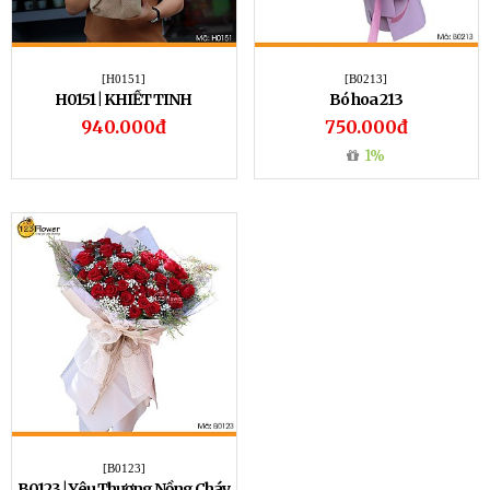
[H0151]
[B0213]
H0151 | KHIẾT TINH
Bó hoa 213
940.000đ
750.000đ
1%
[B0123]
B0123 | Yêu Thương Nồng Cháy