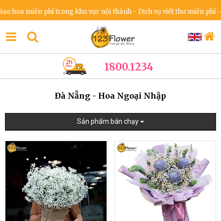
 hoa miễn phí trong khu vực nội thành - Dịch vụ viết thư miễn phí - C
1800.1234
Đà Nẵng - Hoa Ngoại Nhập
Sản phẩm bán chạy