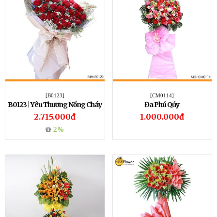
[B0123]
[CM0114]
B0123 | Yêu Thương Nồng Cháy
Đa Phú Qúy
2.715.000đ
1.000.000đ
2%