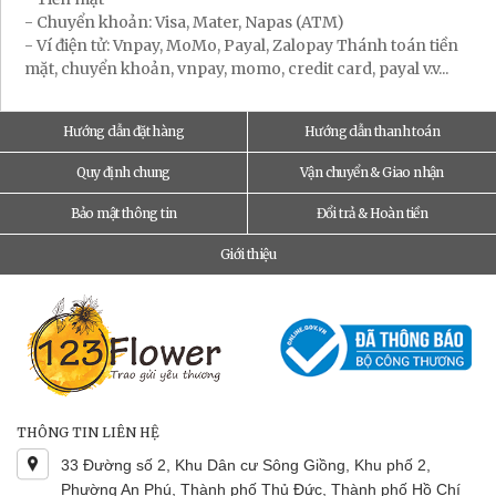
- Chuyển khoản: Visa, Mater, Napas (ATM)
- Ví điện tử: Vnpay, MoMo, Payal, Zalopay Thánh toán tiền
mặt, chuyển khoản, vnpay, momo, credit card, payal v.v...
Hướng dẫn đặt hàng
Hướng dẫn thanh toán
Quy định chung
Vận chuyển & Giao nhận
Bảo mật thông tin
Đổi trả & Hoàn tiền
Giới thiệu
THÔNG TIN LIÊN HỆ
33 Đường số 2, Khu Dân cư Sông Giồng, Khu phố 2,
Phường An Phú, Thành phố Thủ Đức, Thành phố Hồ Chí