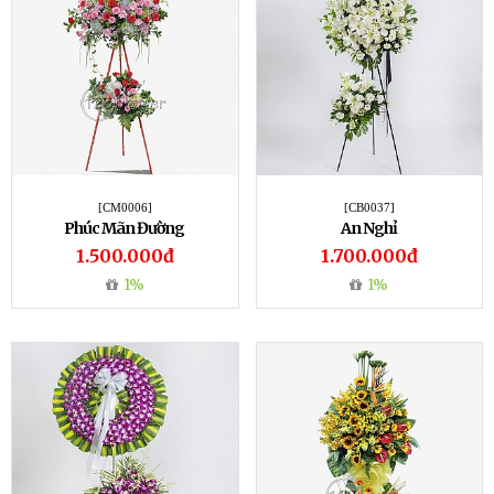
[CM0006]
[CB0037]
Phúc Mãn Đường
An Nghỉ
1.500.000đ
1.700.000đ
1%
1%