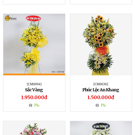
[CM0094]
[CM0036]
Sắc Vàng
Phúc Lộc An Khang
1.950.000đ
1.500.000đ
1%
1%