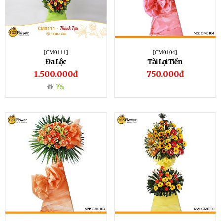
[CM0111]
[CM0104]
Đa Lộc
Tài Lợi Tiến
1.500.000đ
750.000đ
1%