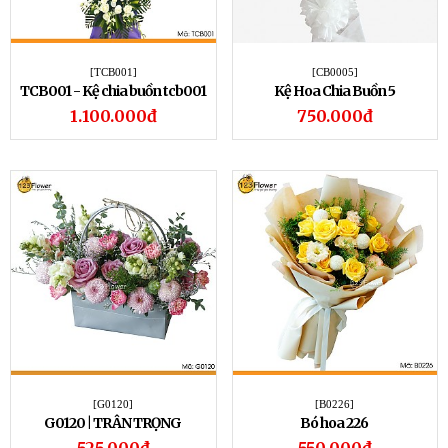
[TCB001]
[CB0005]
TCB001 - Kệ chia buồn tcb001
Kệ Hoa Chia Buồn 5
1.100.000đ
750.000đ
[G0120]
[B0226]
G0120 | TRÂN TRỌNG
Bó hoa 226