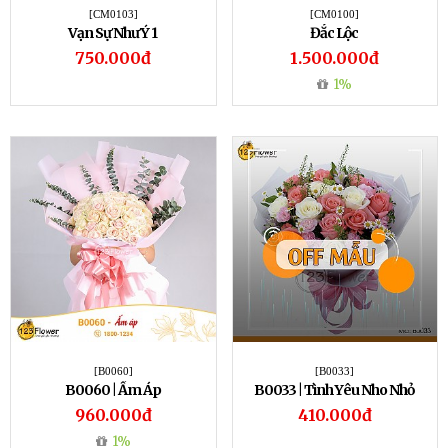
[CM0103]
[CM0100]
Vạn Sự Như Ý 1
Đắc Lộc
750.000đ
1.500.000đ
1%
[B0060]
[B0033]
B0060 | Ấm Áp
B0033 | Tình Yêu Nho Nhỏ
960.000đ
410.000đ
1%