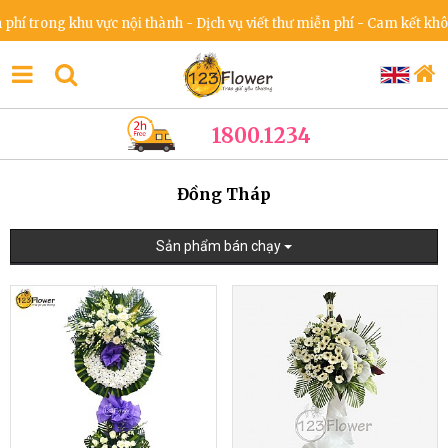
ong khu vực nội thành - Dịch vụ viết thư miễn phí - Cam kết không tăn
1800.1234
Đồng Tháp
Sản phẩm bán chạy