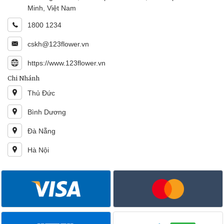
Minh, Việt Nam
1800 1234
cskh@123flower.vn
https://www.123flower.vn
Chi Nhánh
Thủ Đức
Bình Dương
Đà Nẵng
Hà Nội