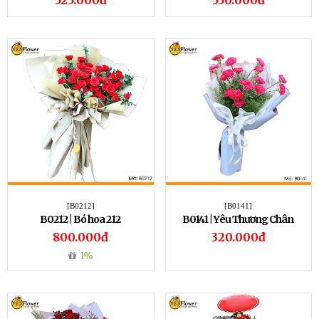
525.000đ
550.000đ
[B0212]
[B0141]
B0212 | Bó hoa 212
B0141 | Yêu Thương Chân
Thành
800.000đ
320.000đ
1%